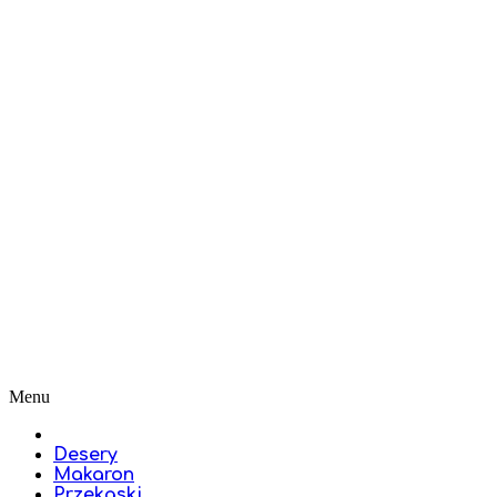
Menu
Desery
Makaron
Przekąski