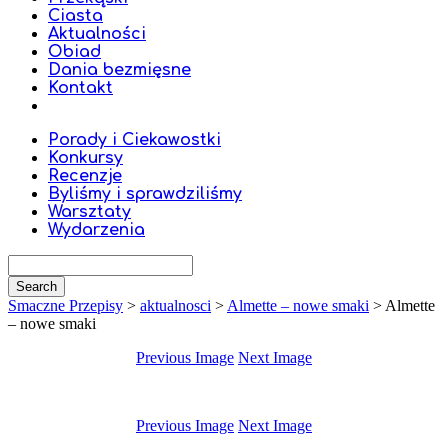
Ciasta
Aktualności
Obiad
Dania bezmięsne
Kontakt
Porady i Ciekawostki
Konkursy
Recenzje
Byliśmy i sprawdziliśmy
Warsztaty
Wydarzenia
Smaczne Przepisy
>
aktualnosci
>
Almette – nowe smaki
>
Almette
– nowe smaki
Previous Image
Next Image
Previous Image
Next Image