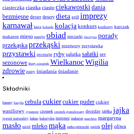
ciekawostki
dania
ciastka
ciasto
ciasteczka
imprezy
dieta
bezmięsne
deser
desery
grill
karnawał
kolacja
konkurs
kurczak
kawa
konkursy
koktajle
obiad
porady
mięso
makaron
napóje
pieczarki
pieczywo
przekąski
przekąska
przystawka
przetwory
przystawki
sałatki
ryby
sałatka
ser
recenzje
Wielkanoc
Wigilia
sezonowe
tłusty czwartek
zdrowie
śniadania
śniadanie
zupy
Składniki
cukier
cebula
cukier puder
cukier
banany
bazylia
jajka
waniliowy
czosnek
drożdże
jabłka
cynamon
czosnek granulowany
margaryna
jogurt naturalny
majonez
kakao
kukurydza
makaron
marchew
masło
mąka
olej
mleko
oliwa
miód
ogórek
natka pietruszki