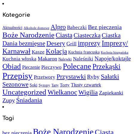
Kategorie
Alpro
Bez pieczenia
Babeczki
Aktualności
Alkohole domowe
Boże Narodzenie
Ciasta
Ciasteczka
Ciastka
Imprezy/
imprezy
Desery
Dania bezmięsne
Grill
Karnawał
Kolacja
Kasze
Kuchnia francuska
Kuchnia hiszpańska
Napoje/koktajle
Makaron
Kuchnia włoska
Naleśniki
Nalewki
Polecane
Obiad
Przekąski
Pieczywo
Pieczenie
Przepisy
Sałatki
Przystawki
Ryby
Przetwory
Sezonowe
Torty
Tłusty czwartek
Soki
Syropy
Tarty
Uncategorized
Wielkanoc
Wigilia
Zapiekanki
Śniadania
Zupy
Tagi
Boże Narodzenie
Ciasta
bez pieczenia