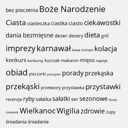
Boże Narodzenie
bez pieczenia
Ciasta
ciekawostki
ciastka
ciasto
ciasteczka
dieta
dania bezmięsne
deser
desery
grill
imprezy
karnawał
kolacja
kawa
koktajle
konkurs
mięso
kurczak
makaron
konkursy
napóje
obiad
porady
przekąska
pieczarki
pieczywo
przekąski
przystawki
przystawka
przetwory
sałatki
sezonowe
ryby
sałatka
ser
recenzje
tłusty
Wigilia
Wielkanoc
zdrowie
zupy
czwartek
śniadania
śniadanie