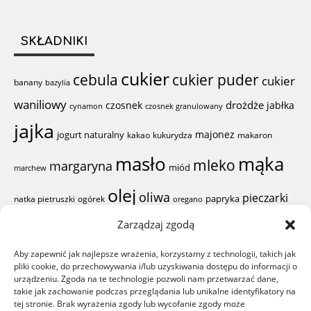
SKŁADNIKI
cukier
cebula
cukier puder
cukier
banany
bazylia
waniliowy
drożdże
czosnek
jabłka
cynamon
czosnek granulowany
jajka
majonez
jogurt naturalny
kakao
kukurydza
makaron
mąka
masło
mleko
margaryna
miód
marchew
olej
oliwa
pieczarki
papryka
natka pietruszki
ogórek
oregano
pieprz
Zarządzaj zgodą
proszek do
pierś z kurczaka
pomidor
Aby zapewnić jak najlepsze wrażenia, korzystamy z technologii, takich jak
sól
ser żółty
pieczenia
ser
pliki cookie, do przechowywania i/lub uzyskiwania dostępu do informacji o
sok z cytryny
rodzynki
szynka
urządzeniu. Zgoda na te technologie pozwoli nam przetwarzać dane,
woda
śmietana
takie jak zachowanie podczas przeglądania lub unikalne identyfikatory na
ząbki czosnku
żółtka
wiórki kokosowe
tej stronie. Brak wyrażenia zgody lub wycofanie zgody może