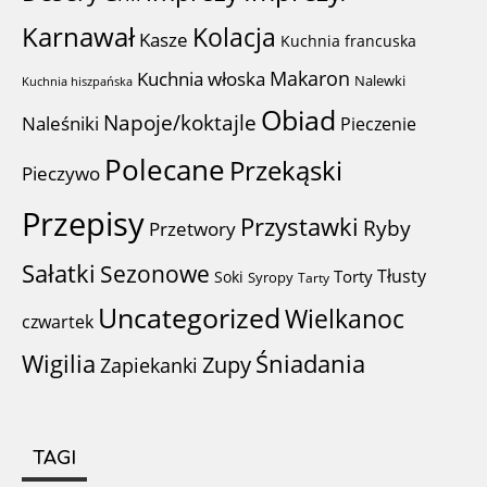
Karnawał
Kolacja
Kasze
Kuchnia francuska
Makaron
Kuchnia włoska
Nalewki
Kuchnia hiszpańska
Obiad
Napoje/koktajle
Naleśniki
Pieczenie
Polecane
Przekąski
Pieczywo
Przepisy
Przystawki
Ryby
Przetwory
Sałatki
Sezonowe
Tłusty
Torty
Soki
Syropy
Tarty
Uncategorized
Wielkanoc
czwartek
Wigilia
Śniadania
Zupy
Zapiekanki
TAGI