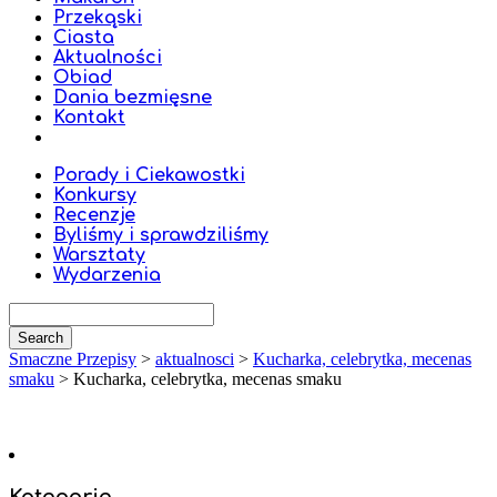
Przekąski
Ciasta
Aktualności
Obiad
Dania bezmięsne
Kontakt
Porady i Ciekawostki
Konkursy
Recenzje
Byliśmy i sprawdziliśmy
Warsztaty
Wydarzenia
Smaczne Przepisy
>
aktualnosci
>
Kucharka, celebrytka, mecenas
smaku
>
Kucharka, celebrytka, mecenas smaku
Kategorie