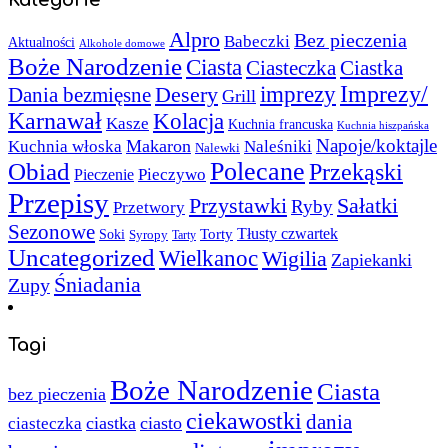
Alpro
Bez pieczenia
Babeczki
Aktualności
Alkohole domowe
Boże Narodzenie
Ciasta
Ciasteczka
Ciastka
Imprezy/
imprezy
Desery
Dania bezmięsne
Grill
Karnawał
Kolacja
Kasze
Kuchnia francuska
Kuchnia hiszpańska
Napoje/koktajle
Makaron
Kuchnia włoska
Naleśniki
Nalewki
Polecane
Obiad
Przekąski
Pieczywo
Pieczenie
Przepisy
Sałatki
Przystawki
Ryby
Przetwory
Sezonowe
Torty
Tłusty czwartek
Soki
Syropy
Tarty
Uncategorized
Wielkanoc
Wigilia
Zapiekanki
Śniadania
Zupy
Tagi
Boże Narodzenie
Ciasta
bez pieczenia
ciekawostki
dania
ciastka
ciasto
ciasteczka