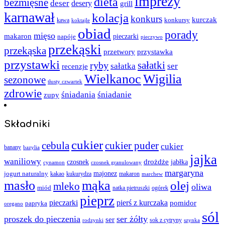
imprezy
dieta
bezmięsne
deser
desery
grill
karnawał
kolacja
konkurs
kurczak
kawa
konkursy
koktajle
obiad
porady
mięso
makaron
napóje
pieczarki
pieczywo
przekąski
przekąska
przystawka
przetwory
przystawki
sałatki
ryby
sałatka
ser
recenzje
Wielkanoc
Wigilia
sezonowe
tłusty czwartek
zdrowie
śniadania
śniadanie
zupy
Składniki
cukier
cebula
cukier puder
cukier
banany
bazylia
jajka
waniliowy
czosnek
drożdże
jabłka
cynamon
czosnek granulowany
margaryna
jogurt naturalny
majonez
kakao
kukurydza
makaron
marchew
masło
mąka
olej
mleko
oliwa
miód
ogórek
natka pietruszki
pieprz
pieczarki
pierś z kurczaka
pomidor
papryka
oregano
sól
proszek do pieczenia
ser żółty
ser
sok z cytryny
rodzynki
szynka