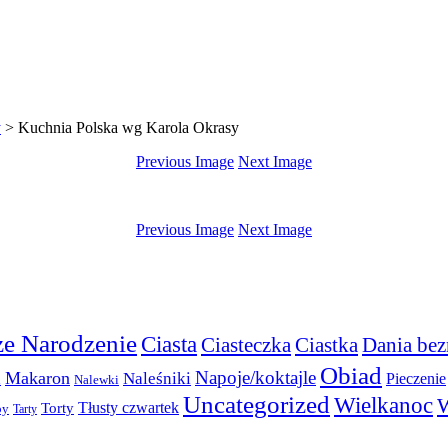
y
>
Kuchnia Polska wg Karola Okrasy
Previous Image
Next Image
Previous Image
Next Image
e Narodzenie
Ciasta
Ciasteczka
Ciastka
Dania bez
Obiad
Napoje/koktajle
Makaron
a
Naleśniki
Pieczenie
Nalewki
Uncategorized
Wielkanoc
W
Torty
Tłusty czwartek
py
Tarty