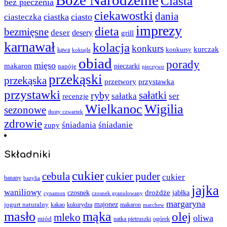
Ciasta
bez pieczenia
ciekawostki
dania
ciastka
ciasto
ciasteczka
imprezy
dieta
bezmięsne
deser
desery
grill
karnawał
kolacja
konkurs
kurczak
kawa
konkursy
koktajle
obiad
porady
mięso
makaron
napóje
pieczarki
pieczywo
przekąski
przekąska
przystawka
przetwory
przystawki
sałatki
ryby
sałatka
ser
recenzje
Wielkanoc
Wigilia
sezonowe
tłusty czwartek
zdrowie
śniadania
śniadanie
zupy
Składniki
cukier
cebula
cukier puder
cukier
banany
bazylia
jajka
waniliowy
czosnek
drożdże
jabłka
cynamon
czosnek granulowany
margaryna
jogurt naturalny
majonez
kakao
kukurydza
makaron
marchew
masło
mąka
olej
mleko
oliwa
miód
ogórek
natka pietruszki