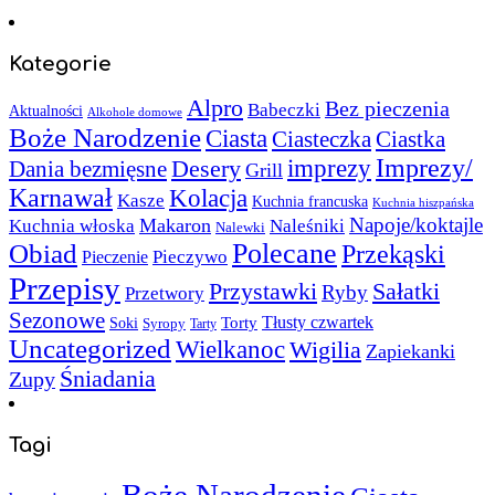
Kategorie
Alpro
Bez pieczenia
Babeczki
Aktualności
Alkohole domowe
Boże Narodzenie
Ciasta
Ciasteczka
Ciastka
Imprezy/
imprezy
Desery
Dania bezmięsne
Grill
Karnawał
Kolacja
Kasze
Kuchnia francuska
Kuchnia hiszpańska
Napoje/koktajle
Makaron
Kuchnia włoska
Naleśniki
Nalewki
Polecane
Obiad
Przekąski
Pieczywo
Pieczenie
Przepisy
Sałatki
Przystawki
Ryby
Przetwory
Sezonowe
Torty
Tłusty czwartek
Soki
Syropy
Tarty
Uncategorized
Wielkanoc
Wigilia
Zapiekanki
Śniadania
Zupy
Tagi
Boże Narodzenie