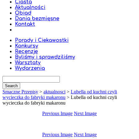
Ciasta
Aktualności
Obiad
Dania bezmięsne
Kontakt
Porady i Ciekawostki
Konkursy
Recenzje
Byliśmy i sprawdziliśmy
Warsztaty
Wydarzenia
Smaczne Przepisy
>
aktualnosci
>
Lubella od kuchni czyli
wycieczka do fabryki makaronu
>
Lubella od kuchni czyli
wycieczka do fabryki makaronu
Previous Image
Next Image
Previous Image
Next Image