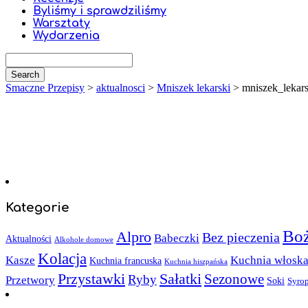
Byliśmy i sprawdziliśmy
Warsztaty
Wydarzenia
Smaczne Przepisy
>
aktualnosci
>
Mniszek lekarski
>
mniszek_lekars
Kategorie
Boż
Alpro
Bez pieczenia
Babeczki
Aktualności
Alkohole domowe
Kolacja
Kasze
Kuchnia włosk
Kuchnia francuska
Kuchnia hiszpańska
Sałatki
Przystawki
Sezonowe
Ryby
Przetwory
Soki
Syro