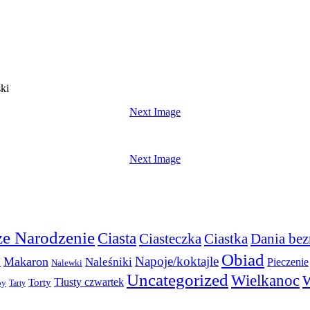
ki
Next Image
Next Image
e Narodzenie
Ciasta
Ciasteczka
Ciastka
Dania bez
Obiad
Napoje/koktajle
Makaron
a
Naleśniki
Pieczenie
Nalewki
Uncategorized
Wielkanoc
W
Torty
Tłusty czwartek
py
Tarty