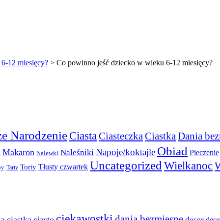
 6-12 miesięcy?
>
Co powinno jeść dziecko w wieku 6-12 miesięcy?
e Narodzenie
Ciasta
Ciasteczka
Ciastka
Dania bez
Obiad
Napoje/koktajle
Makaron
a
Naleśniki
Pieczenie
Nalewki
Uncategorized
Wielkanoc
W
Torty
Tłusty czwartek
py
Tarty
ciekawostki
dania bezmięsne
ciastka
ciasto
ka
deser
dese