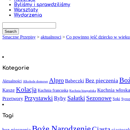
Byliśmy i sprawdziliśmy
Warsztaty
Wydarzenia
Smaczne Przepisy
>
aktualnosci
>
Co powinno jeść dziecko w wieku
Kategorie
Boż
Alpro
Bez pieczenia
Babeczki
Aktualności
Alkohole domowe
Kolacja
Kasze
Kuchnia włosk
Kuchnia francuska
Kuchnia hiszpańska
Sałatki
Przystawki
Sezonowe
Ryby
Przetwory
Soki
Syro
Tagi
Boże Narodzenie
Ciasta
bez pieczenia
ciastecz