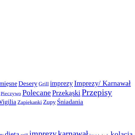
Imprezy/ Karnawał
imprezy
Desery
mięsne
Grill
Przepisy
Polecane
Przekąski
Pieczywo
igilia
Śniadania
Zupy
Zapiekanki
imprezy
karnawał
dieta
kolacja
ry
grill