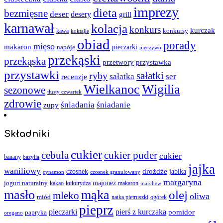
imprezy
dieta
bezmięsne
deser
desery
grill
karnawał
kolacja
konkurs
kurczak
kawa
konkursy
koktajle
obiad
porady
mięso
makaron
napóje
pieczarki
pieczywo
przekąski
przekąska
przystawka
przetwory
przystawki
sałatki
ryby
sałatka
ser
recenzje
Wielkanoc
Wigilia
sezonowe
tłusty czwartek
zdrowie
śniadania
śniadanie
zupy
Składniki
cukier
cebula
cukier puder
cukier
banany
bazylia
jajka
waniliowy
czosnek
drożdże
jabłka
cynamon
czosnek granulowany
margaryna
jogurt naturalny
majonez
kakao
kukurydza
makaron
marchew
masło
mąka
olej
mleko
oliwa
miód
ogórek
natka pietruszki
pieprz
pieczarki
pierś z kurczaka
pomidor
papryka
oregano