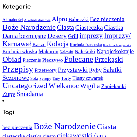
Kategorie
Alpro
Bez pieczenia
Babeczki
Aktualności
Alkohole domowe
Boże Narodzenie
Ciasta
Ciasteczka
Ciastka
Imprezy/
imprezy
Desery
Dania bezmięsne
Grill
Karnawał
Kolacja
Kasze
Kuchnia francuska
Kuchnia hiszpańska
Napoje/koktajle
Makaron
Kuchnia włoska
Naleśniki
Nalewki
Polecane
Obiad
Przekąski
Pieczywo
Pieczenie
Przepisy
Sałatki
Przystawki
Ryby
Przetwory
Sezonowe
Torty
Tłusty czwartek
Soki
Syropy
Tarty
Uncategorized
Wielkanoc
Wigilia
Zapiekanki
Śniadania
Zupy
Tagi
Boże Narodzenie
Ciasta
bez pieczenia
ciekawostki
dania
ciastka
ciasto
ciasteczka