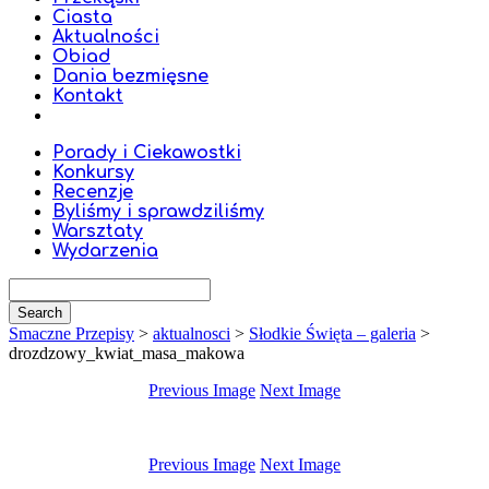
Ciasta
Aktualności
Obiad
Dania bezmięsne
Kontakt
Porady i Ciekawostki
Konkursy
Recenzje
Byliśmy i sprawdziliśmy
Warsztaty
Wydarzenia
Smaczne Przepisy
>
aktualnosci
>
Słodkie Święta – galeria
>
drozdzowy_kwiat_masa_makowa
Previous Image
Next Image
Previous Image
Next Image