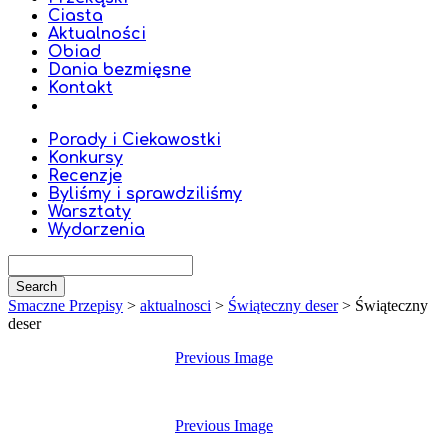
Ciasta
Aktualności
Obiad
Dania bezmięsne
Kontakt
Porady i Ciekawostki
Konkursy
Recenzje
Byliśmy i sprawdziliśmy
Warsztaty
Wydarzenia
Smaczne Przepisy
>
aktualnosci
>
Świąteczny deser
>
Świąteczny
deser
Previous Image
Previous Image