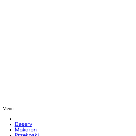
Menu
Desery
Makaron
Przekąski