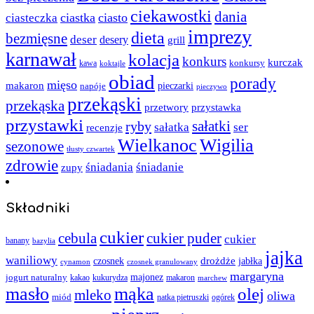
ciekawostki
dania
ciastka
ciasto
ciasteczka
imprezy
dieta
bezmięsne
deser
desery
grill
karnawał
kolacja
konkurs
kurczak
kawa
konkursy
koktajle
obiad
porady
mięso
makaron
napóje
pieczarki
pieczywo
przekąski
przekąska
przystawka
przetwory
przystawki
sałatki
ryby
sałatka
ser
recenzje
Wielkanoc
Wigilia
sezonowe
tłusty czwartek
zdrowie
śniadania
śniadanie
zupy
Składniki
cukier
cebula
cukier puder
cukier
banany
bazylia
jajka
waniliowy
czosnek
drożdże
jabłka
cynamon
czosnek granulowany
margaryna
jogurt naturalny
majonez
kakao
kukurydza
makaron
marchew
masło
mąka
olej
mleko
oliwa
miód
ogórek
natka pietruszki