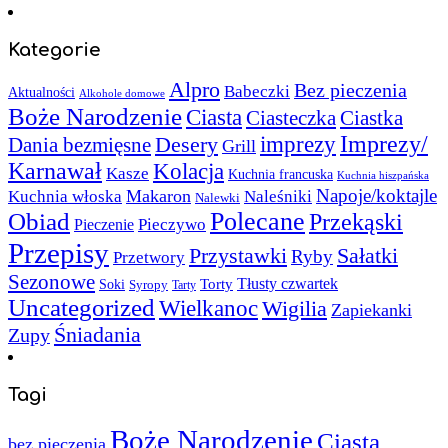
Kategorie
Alpro
Bez pieczenia
Babeczki
Aktualności
Alkohole domowe
Boże Narodzenie
Ciasta
Ciasteczka
Ciastka
Imprezy/
imprezy
Desery
Dania bezmięsne
Grill
Karnawał
Kolacja
Kasze
Kuchnia francuska
Kuchnia hiszpańska
Napoje/koktajle
Makaron
Kuchnia włoska
Naleśniki
Nalewki
Polecane
Obiad
Przekąski
Pieczywo
Pieczenie
Przepisy
Sałatki
Przystawki
Ryby
Przetwory
Sezonowe
Torty
Tłusty czwartek
Soki
Syropy
Tarty
Uncategorized
Wielkanoc
Wigilia
Zapiekanki
Śniadania
Zupy
Tagi
Boże Narodzenie
Ciasta
bez pieczenia