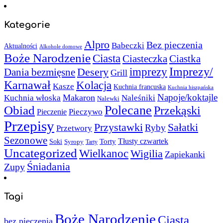
Kategorie
Alpro
Bez pieczenia
Babeczki
Aktualności
Alkohole domowe
Boże Narodzenie
Ciasta
Ciasteczka
Ciastka
Imprezy/
imprezy
Desery
Dania bezmięsne
Grill
Karnawał
Kolacja
Kasze
Kuchnia francuska
Kuchnia hiszpańska
Napoje/koktajle
Makaron
Kuchnia włoska
Naleśniki
Nalewki
Polecane
Obiad
Przekąski
Pieczywo
Pieczenie
Przepisy
Sałatki
Przystawki
Ryby
Przetwory
Sezonowe
Torty
Tłusty czwartek
Soki
Syropy
Tarty
Uncategorized
Wielkanoc
Wigilia
Zapiekanki
Śniadania
Zupy
Tagi
Boże Narodzenie
Ciasta
bez pieczenia