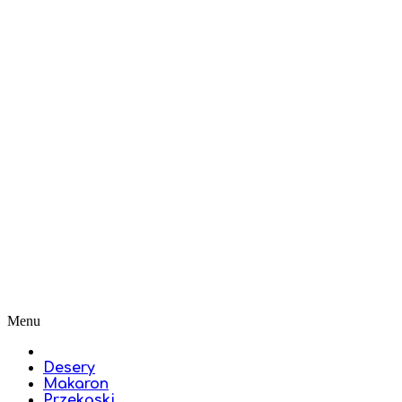
Menu
Desery
Makaron
Przekąski