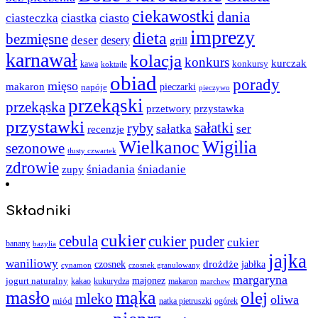
ciekawostki
dania
ciastka
ciasto
ciasteczka
imprezy
dieta
bezmięsne
deser
desery
grill
karnawał
kolacja
konkurs
kurczak
kawa
konkursy
koktajle
obiad
porady
mięso
makaron
napóje
pieczarki
pieczywo
przekąski
przekąska
przystawka
przetwory
przystawki
sałatki
ryby
sałatka
ser
recenzje
Wielkanoc
Wigilia
sezonowe
tłusty czwartek
zdrowie
śniadania
śniadanie
zupy
Składniki
cukier
cebula
cukier puder
cukier
banany
bazylia
jajka
waniliowy
czosnek
drożdże
jabłka
cynamon
czosnek granulowany
margaryna
jogurt naturalny
majonez
kakao
kukurydza
makaron
marchew
masło
mąka
olej
mleko
oliwa
miód
ogórek
natka pietruszki