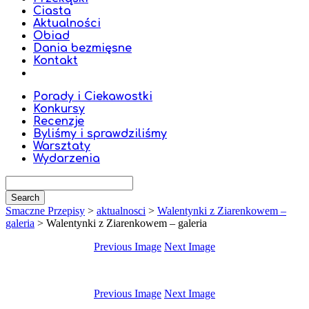
Ciasta
Aktualności
Obiad
Dania bezmięsne
Kontakt
Porady i Ciekawostki
Konkursy
Recenzje
Byliśmy i sprawdziliśmy
Warsztaty
Wydarzenia
Smaczne Przepisy
>
aktualnosci
>
Walentynki z Ziarenkowem –
galeria
>
Walentynki z Ziarenkowem – galeria
Previous Image
Next Image
Previous Image
Next Image