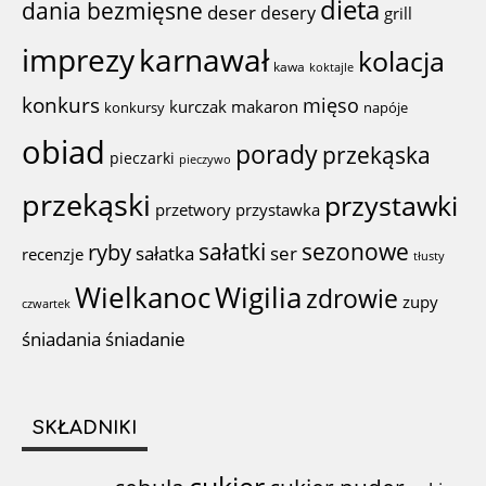
dieta
dania bezmięsne
deser
desery
grill
imprezy
karnawał
kolacja
kawa
koktajle
konkurs
mięso
kurczak
makaron
konkursy
napóje
obiad
porady
przekąska
pieczarki
pieczywo
przekąski
przystawki
przystawka
przetwory
sałatki
sezonowe
ryby
sałatka
ser
recenzje
tłusty
Wigilia
Wielkanoc
zdrowie
zupy
czwartek
śniadania
śniadanie
SKŁADNIKI