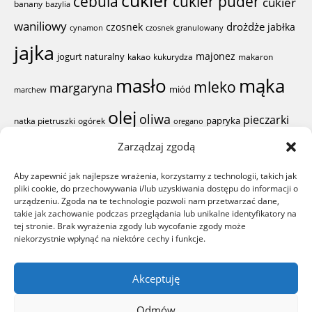
cukier
cebula
cukier puder
cukier
banany
bazylia
waniliowy
drożdże
czosnek
jabłka
cynamon
czosnek granulowany
jajka
majonez
jogurt naturalny
kakao
kukurydza
makaron
mąka
masło
mleko
margaryna
miód
marchew
olej
oliwa
pieczarki
papryka
natka pietruszki
ogórek
oregano
pieprz
Zarządzaj zgodą
proszek do
pierś z kurczaka
pomidor
Aby zapewnić jak najlepsze wrażenia, korzystamy z technologii, takich jak
sól
ser żółty
pieczenia
ser
pliki cookie, do przechowywania i/lub uzyskiwania dostępu do informacji o
sok z cytryny
rodzynki
szynka
urządzeniu. Zgoda na te technologie pozwoli nam przetwarzać dane,
woda
śmietana
takie jak zachowanie podczas przeglądania lub unikalne identyfikatory na
ząbki czosnku
żółtka
wiórki kokosowe
tej stronie. Brak wyrażenia zgody lub wycofanie zgody może
niekorzystnie wpłynąć na niektóre cechy i funkcje.
Wszystkie prawa zastrzezone | All rights reserved
Smaczne
Akceptuję
Przepisy
2026
Odmów