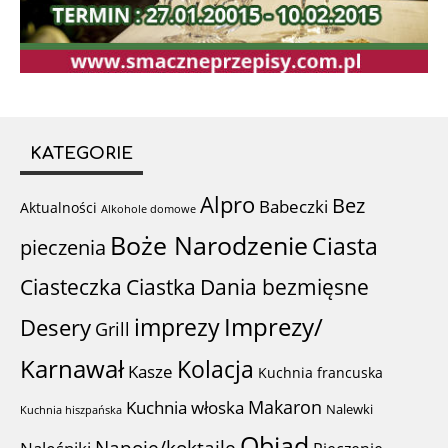
KATEGORIE
Alpro
Bez
Babeczki
Aktualności
Alkohole domowe
Boże Narodzenie
Ciasta
pieczenia
Ciastka
Ciasteczka
Dania bezmięsne
imprezy
Imprezy/
Desery
Grill
Karnawał
Kolacja
Kasze
Kuchnia francuska
Makaron
Kuchnia włoska
Nalewki
Kuchnia hiszpańska
Obiad