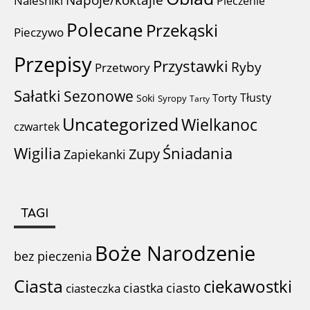
Napoje/koktajle
Naleśniki
Pieczenie
Polecane
Przekąski
Pieczywo
Przepisy
Przystawki
Ryby
Przetwory
Sałatki
Sezonowe
Tłusty
Torty
Soki
Syropy
Tarty
Uncategorized
Wielkanoc
czwartek
Wigilia
Śniadania
Zupy
Zapiekanki
TAGI
Boże Narodzenie
bez pieczenia
Ciasta
ciekawostki
ciastka
ciasto
ciasteczka