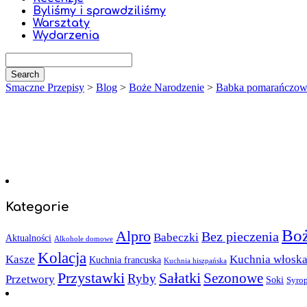
Byliśmy i sprawdziliśmy
Warsztaty
Wydarzenia
Smaczne Przepisy
>
Blog
>
Boże Narodzenie
>
Babka pomarańczo
Kategorie
Boż
Alpro
Bez pieczenia
Babeczki
Aktualności
Alkohole domowe
Kolacja
Kasze
Kuchnia włosk
Kuchnia francuska
Kuchnia hiszpańska
Sałatki
Przystawki
Sezonowe
Ryby
Przetwory
Soki
Syro