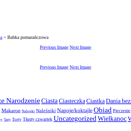
wa
>
Babka pomarańczowa
Previous Image
Next Image
Previous Image
Next Image
e Narodzenie
Ciasta
Ciasteczka
Ciastka
Dania bez
Obiad
Napoje/koktajle
Makaron
a
Naleśniki
Pieczenie
Nalewki
Uncategorized
Wielkanoc
W
Torty
Tłusty czwartek
py
Tarty