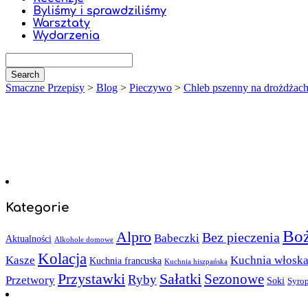
Byliśmy i sprawdziliśmy
Warsztaty
Wydarzenia
Smaczne Przepisy
>
Blog
>
Pieczywo
>
Chleb pszenny na drożdżac
Kategorie
Boż
Alpro
Bez pieczenia
Babeczki
Aktualności
Alkohole domowe
Kolacja
Kasze
Kuchnia włosk
Kuchnia francuska
Kuchnia hiszpańska
Sałatki
Przystawki
Sezonowe
Ryby
Przetwory
Soki
Syro