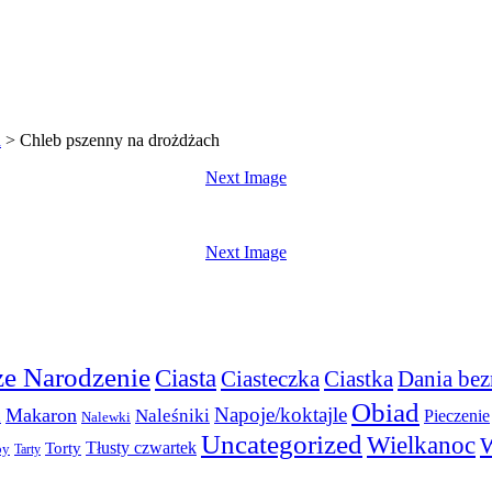
h
>
Chleb pszenny na drożdżach
Next Image
Next Image
e Narodzenie
Ciasta
Ciasteczka
Ciastka
Dania bez
Obiad
Napoje/koktajle
Makaron
a
Naleśniki
Pieczenie
Nalewki
Uncategorized
Wielkanoc
W
Torty
Tłusty czwartek
py
Tarty