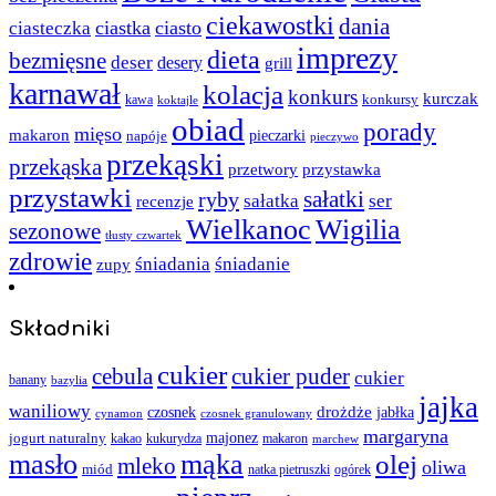
ciekawostki
dania
ciastka
ciasto
ciasteczka
imprezy
dieta
bezmięsne
deser
desery
grill
karnawał
kolacja
konkurs
kurczak
kawa
konkursy
koktajle
obiad
porady
mięso
makaron
napóje
pieczarki
pieczywo
przekąski
przekąska
przystawka
przetwory
przystawki
sałatki
ryby
sałatka
ser
recenzje
Wielkanoc
Wigilia
sezonowe
tłusty czwartek
zdrowie
śniadania
śniadanie
zupy
Składniki
cukier
cebula
cukier puder
cukier
banany
bazylia
jajka
waniliowy
czosnek
drożdże
jabłka
cynamon
czosnek granulowany
margaryna
jogurt naturalny
majonez
kakao
kukurydza
makaron
marchew
masło
mąka
olej
mleko
oliwa
miód
ogórek
natka pietruszki