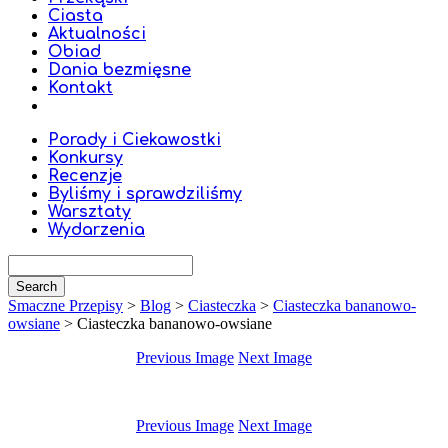
Ciasta
Aktualności
Obiad
Dania bezmięsne
Kontakt
Porady i Ciekawostki
Konkursy
Recenzje
Byliśmy i sprawdziliśmy
Warsztaty
Wydarzenia
Smaczne Przepisy
>
Blog
>
Ciasteczka
>
Ciasteczka bananowo-
owsiane
>
Ciasteczka bananowo-owsiane
Previous Image
Next Image
Previous Image
Next Image