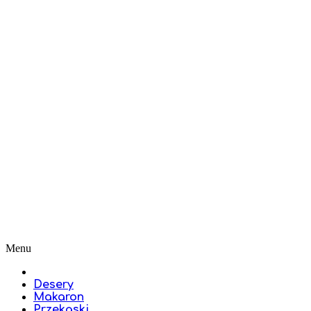
Menu
Desery
Makaron
Przekąski