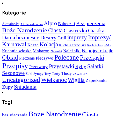
Kategorie
Alpro
Bez pieczenia
Babeczki
Aktualności
Alkohole domowe
Boże Narodzenie
Ciasta
Ciasteczka
Ciastka
Imprezy/
imprezy
Desery
Dania bezmięsne
Grill
Karnawał
Kolacja
Kasze
Kuchnia francuska
Kuchnia hiszpańska
Napoje/koktajle
Makaron
Kuchnia włoska
Naleśniki
Nalewki
Polecane
Obiad
Przekąski
Pieczywo
Pieczenie
Przepisy
Sałatki
Przystawki
Ryby
Przetwory
Sezonowe
Torty
Tłusty czwartek
Soki
Syropy
Tarty
Uncategorized
Wielkanoc
Wigilia
Zapiekanki
Śniadania
Zupy
Tagi
Boże Narodzenie
Ciasta
bez pieczenia