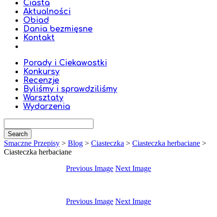
Ciasta
Aktualności
Obiad
Dania bezmięsne
Kontakt
Porady i Ciekawostki
Konkursy
Recenzje
Byliśmy i sprawdziliśmy
Warsztaty
Wydarzenia
Smaczne Przepisy
>
Blog
>
Ciasteczka
>
Ciasteczka herbaciane
>
Ciasteczka herbaciane
Previous Image
Next Image
Previous Image
Next Image