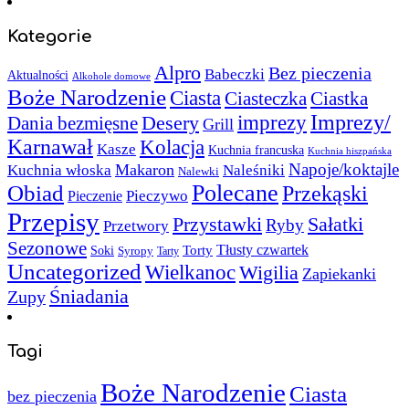
Kategorie
Alpro
Bez pieczenia
Babeczki
Aktualności
Alkohole domowe
Boże Narodzenie
Ciasta
Ciasteczka
Ciastka
Imprezy/
imprezy
Desery
Dania bezmięsne
Grill
Karnawał
Kolacja
Kasze
Kuchnia francuska
Kuchnia hiszpańska
Napoje/koktajle
Makaron
Kuchnia włoska
Naleśniki
Nalewki
Polecane
Obiad
Przekąski
Pieczywo
Pieczenie
Przepisy
Sałatki
Przystawki
Ryby
Przetwory
Sezonowe
Torty
Tłusty czwartek
Soki
Syropy
Tarty
Uncategorized
Wielkanoc
Wigilia
Zapiekanki
Śniadania
Zupy
Tagi
Boże Narodzenie
Ciasta
bez pieczenia