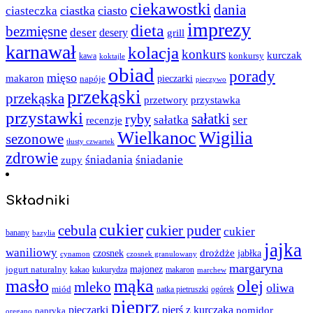
ciekawostki
dania
ciastka
ciasto
ciasteczka
imprezy
dieta
bezmięsne
deser
desery
grill
karnawał
kolacja
konkurs
kurczak
kawa
konkursy
koktajle
obiad
porady
mięso
makaron
napóje
pieczarki
pieczywo
przekąski
przekąska
przystawka
przetwory
przystawki
sałatki
ryby
sałatka
ser
recenzje
Wielkanoc
Wigilia
sezonowe
tłusty czwartek
zdrowie
śniadania
śniadanie
zupy
Składniki
cukier
cebula
cukier puder
cukier
banany
bazylia
jajka
waniliowy
czosnek
drożdże
jabłka
cynamon
czosnek granulowany
margaryna
jogurt naturalny
majonez
kakao
kukurydza
makaron
marchew
masło
mąka
olej
mleko
oliwa
miód
ogórek
natka pietruszki
pieprz
pieczarki
pierś z kurczaka
pomidor
papryka
oregano