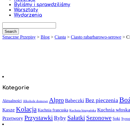
Byliśmy i sprawdziliśmy
Warsztaty
Wydarzenia
Smaczne Przepisy
>
Blog
>
Ciasta
>
Ciasto rabarbarowo-serowe
>
C
Kategorie
Boż
Alpro
Bez pieczenia
Babeczki
Aktualności
Alkohole domowe
Kolacja
Kasze
Kuchnia włosk
Kuchnia francuska
Kuchnia hiszpańska
Sałatki
Przystawki
Sezonowe
Ryby
Przetwory
Soki
Syro