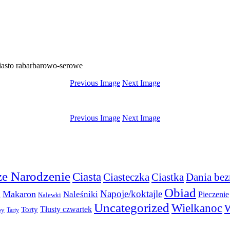
iasto rabarbarowo-serowe
Previous Image
Next Image
Previous Image
Next Image
e Narodzenie
Ciasta
Ciasteczka
Ciastka
Dania bez
Obiad
Napoje/koktajle
Makaron
a
Naleśniki
Pieczenie
Nalewki
Uncategorized
Wielkanoc
W
Torty
Tłusty czwartek
py
Tarty