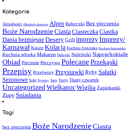
Kategorie
Alpro
Bez pieczenia
Babeczki
Aktualności
Alkohole domowe
Boże Narodzenie
Ciasta
Ciasteczka
Ciastka
Imprezy/
imprezy
Desery
Dania bezmięsne
Grill
Karnawał
Kolacja
Kasze
Kuchnia francuska
Kuchnia hiszpańska
Napoje/koktajle
Makaron
Kuchnia włoska
Naleśniki
Nalewki
Polecane
Obiad
Przekąski
Pieczywo
Pieczenie
Przepisy
Sałatki
Przystawki
Ryby
Przetwory
Sezonowe
Torty
Tłusty czwartek
Soki
Syropy
Tarty
Uncategorized
Wielkanoc
Wigilia
Zapiekanki
Śniadania
Zupy
Tagi
Boże Narodzenie
Ciasta
bez pieczenia