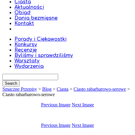
Ciasta
Aktualności
Obiad
Dania bezmięsne
Kontakt
Porady i Ciekawostki
Konkursy
Recenzje
Byliśmy i sprawdziliśmy
Warsztaty
Wydarzenia
Smaczne Przepisy
>
Blog
>
Ciasta
>
Ciasto rabarbarowo-serowe
>
Ciasto rabarbarowo-serowe
Previous Image
Next Image
Previous Image
Next Image