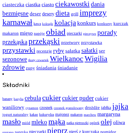
ciekawostki
dania
ciastka
ciasto
ciasteczka
imprezy
dieta
bezmięsne
deser
desery
grill
karnawał
kolacja
konkurs
kurczak
kawa
konkursy
koktajle
obiad
porady
mięso
makaron
napóje
pieczarki
pieczywo
przekąski
przekąska
przystawka
przetwory
przystawki
sałatki
ryby
sałatka
ser
recenzje
Wielkanoc
Wigilia
sezonowe
tłusty czwartek
zdrowie
śniadania
śniadanie
zupy
Składniki
cukier
cebula
cukier puder
cukier
banany
bazylia
jajka
waniliowy
czosnek
drożdże
jabłka
cynamon
czosnek granulowany
margaryna
jogurt naturalny
majonez
kakao
kukurydza
makaron
marchew
masło
mąka
olej
mleko
oliwa
miód
ogórek
natka pietruszki
pieprz
pieczarki
pierś z kurczaka
pomidor
papryka
oregano