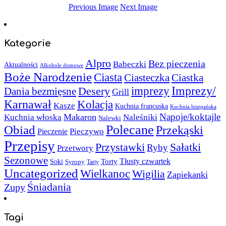
Previous Image
Next Image
Kategorie
Alpro
Bez pieczenia
Babeczki
Aktualności
Alkohole domowe
Boże Narodzenie
Ciasta
Ciasteczka
Ciastka
Imprezy/
imprezy
Desery
Dania bezmięsne
Grill
Karnawał
Kolacja
Kasze
Kuchnia francuska
Kuchnia hiszpańska
Napoje/koktajle
Makaron
Kuchnia włoska
Naleśniki
Nalewki
Polecane
Obiad
Przekąski
Pieczywo
Pieczenie
Przepisy
Sałatki
Przystawki
Ryby
Przetwory
Sezonowe
Torty
Tłusty czwartek
Soki
Syropy
Tarty
Uncategorized
Wielkanoc
Wigilia
Zapiekanki
Śniadania
Zupy
Tagi