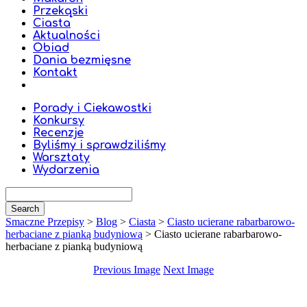
Przekąski
Ciasta
Aktualności
Obiad
Dania bezmięsne
Kontakt
Porady i Ciekawostki
Konkursy
Recenzje
Byliśmy i sprawdziliśmy
Warsztaty
Wydarzenia
Smaczne Przepisy
>
Blog
>
Ciasta
>
Ciasto ucierane rabarbarowo-
herbaciane z pianką budyniową
>
Ciasto ucierane rabarbarowo-
herbaciane z pianką budyniową
Previous Image
Next Image