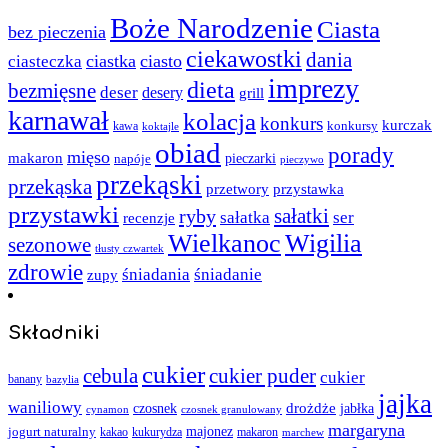
Boże Narodzenie
Ciasta
bez pieczenia
ciekawostki
dania
ciastka
ciasto
ciasteczka
imprezy
dieta
bezmięsne
deser
desery
grill
karnawał
kolacja
konkurs
kurczak
kawa
konkursy
koktajle
obiad
porady
mięso
makaron
napóje
pieczarki
pieczywo
przekąski
przekąska
przystawka
przetwory
przystawki
sałatki
ryby
sałatka
ser
recenzje
Wielkanoc
Wigilia
sezonowe
tłusty czwartek
zdrowie
śniadania
śniadanie
zupy
Składniki
cukier
cebula
cukier puder
cukier
banany
bazylia
jajka
waniliowy
czosnek
drożdże
jabłka
cynamon
czosnek granulowany
margaryna
jogurt naturalny
majonez
kakao
kukurydza
makaron
marchew