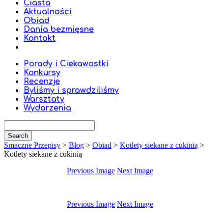
Ciasta
Aktualności
Obiad
Dania bezmięsne
Kontakt
Porady i Ciekawostki
Konkursy
Recenzje
Byliśmy i sprawdziliśmy
Warsztaty
Wydarzenia
Smaczne Przepisy
>
Blog
>
Obiad
>
Kotlety siekane z cukinią
>
Kotlety siekane z cukinią
Previous Image
Next Image
Previous Image
Next Image