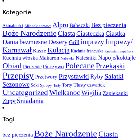
Kategorie
Alpro
Bez pieczenia
Babeczki
Aktualności
Alkohole domowe
Boże Narodzenie
Ciasta
Ciasteczka
Ciastka
Imprezy/
imprezy
Desery
Dania bezmięsne
Grill
Karnawał
Kolacja
Kasze
Kuchnia francuska
Kuchnia hiszpańska
Napoje/koktajle
Makaron
Kuchnia włoska
Naleśniki
Nalewki
Polecane
Obiad
Przekąski
Pieczywo
Pieczenie
Przepisy
Sałatki
Przystawki
Ryby
Przetwory
Sezonowe
Torty
Tłusty czwartek
Soki
Syropy
Tarty
Uncategorized
Wielkanoc
Wigilia
Zapiekanki
Śniadania
Zupy
Tagi
Boże Narodzenie
Ciasta
bez pieczenia