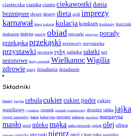
ciekawostki
dania
ciastka
ciasto
ciasteczka
imprezy
dieta
bezmięsne
deser
desery
grill
karnawał
kolacja
konkurs
kurczak
kawa
konkursy
koktajle
obiad
porady
mięso
makaron
napóje
pieczarki
pieczywo
przekąski
przekąska
przystawka
przetwory
przystawki
sałatki
ryby
sałatka
ser
recenzje
Wielkanoc
Wigilia
sezonowe
tłusty czwartek
zdrowie
śniadania
śniadanie
zupy
Składniki
cukier
cebula
cukier puder
cukier
banany
bazylia
jajka
waniliowy
czosnek
drożdże
jabłka
cynamon
czosnek granulowany
margaryna
jogurt naturalny
majonez
kakao
kukurydza
makaron
marchew
masło
mąka
olej
mleko
oliwa
miód
ogórek
natka pietruszki
pieprz
pieczarki
pierś z kurczaka
pomidor
papryka
oregano