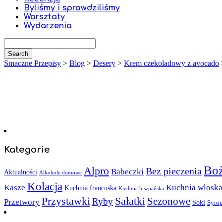
Byliśmy i sprawdziliśmy
Warsztaty
Wydarzenia
Smaczne Przepisy
>
Blog
>
Desery
>
Krem czekoladowy z avocado
Kategorie
Boż
Alpro
Bez pieczenia
Babeczki
Aktualności
Alkohole domowe
Kolacja
Kasze
Kuchnia włosk
Kuchnia francuska
Kuchnia hiszpańska
Sałatki
Przystawki
Sezonowe
Ryby
Przetwory
Soki
Syro