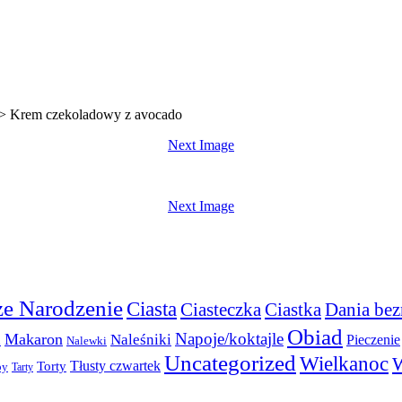
>
Krem czekoladowy z avocado
Next Image
Next Image
e Narodzenie
Ciasta
Ciasteczka
Ciastka
Dania bez
Obiad
Napoje/koktajle
Makaron
a
Naleśniki
Pieczenie
Nalewki
Uncategorized
Wielkanoc
W
Torty
Tłusty czwartek
py
Tarty