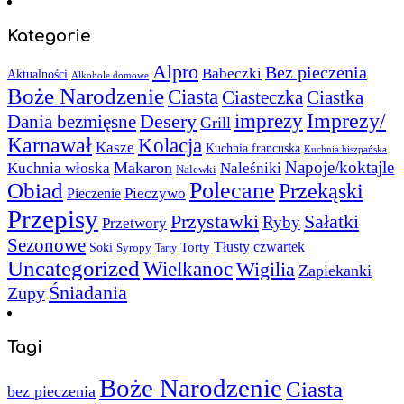
Kategorie
Alpro
Bez pieczenia
Babeczki
Aktualności
Alkohole domowe
Boże Narodzenie
Ciasta
Ciasteczka
Ciastka
Imprezy/
imprezy
Desery
Dania bezmięsne
Grill
Karnawał
Kolacja
Kasze
Kuchnia francuska
Kuchnia hiszpańska
Napoje/koktajle
Makaron
Kuchnia włoska
Naleśniki
Nalewki
Polecane
Obiad
Przekąski
Pieczywo
Pieczenie
Przepisy
Sałatki
Przystawki
Ryby
Przetwory
Sezonowe
Torty
Tłusty czwartek
Soki
Syropy
Tarty
Uncategorized
Wielkanoc
Wigilia
Zapiekanki
Śniadania
Zupy
Tagi
Boże Narodzenie
Ciasta
bez pieczenia