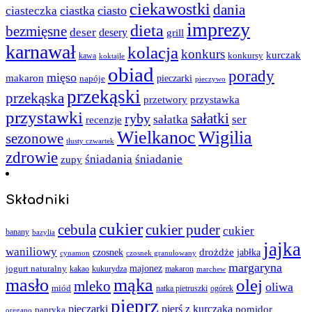
ciekawostki
dania
ciastka
ciasto
ciasteczka
imprezy
dieta
bezmięsne
deser
desery
grill
karnawał
kolacja
konkurs
kurczak
kawa
konkursy
koktajle
obiad
porady
mięso
makaron
napóje
pieczarki
pieczywo
przekąski
przekąska
przystawka
przetwory
przystawki
sałatki
ryby
sałatka
ser
recenzje
Wielkanoc
Wigilia
sezonowe
tłusty czwartek
zdrowie
śniadania
śniadanie
zupy
Składniki
cukier
cebula
cukier puder
cukier
banany
bazylia
jajka
waniliowy
czosnek
drożdże
jabłka
cynamon
czosnek granulowany
margaryna
jogurt naturalny
majonez
kakao
kukurydza
makaron
marchew
masło
mąka
olej
mleko
oliwa
miód
ogórek
natka pietruszki
pieprz
pieczarki
pierś z kurczaka
pomidor
papryka
oregano