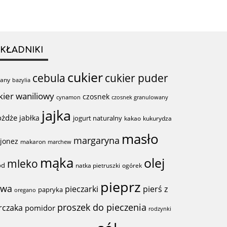
KŁADNIKI
cukier
cebula
cukier puder
any
bazylia
kier waniliowy
czosnek
cynamon
czosnek granulowany
jajka
ożdże
jabłka
jogurt naturalny
kakao
kukurydza
masło
margaryna
jonez
makaron
marchew
mąka
olej
mleko
ód
natka pietruszki
ogórek
pieprz
iwa
pieczarki
pierś z
papryka
oregano
proszek do pieczenia
rczaka
pomidor
rodzynki