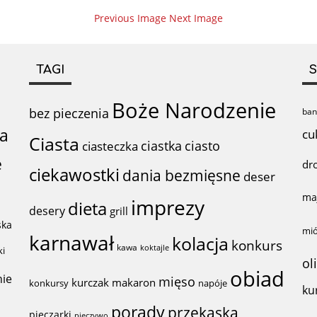
Previous Image
Next Image
TAGI
S
Boże Narodzenie
bez pieczenia
ban
ta
cu
Ciasta
ciastka
ciasto
ciasteczka
e
dr
ciekawostki
dania bezmięsne
deser
ma
imprezy
dieta
desery
grill
ska
mi
karnawał
kolacja
konkurs
kawa
koktajle
ki
ol
obiad
nie
mięso
kurczak
makaron
konkursy
napóje
ku
porady
przekąska
pieczarki
pieczywo