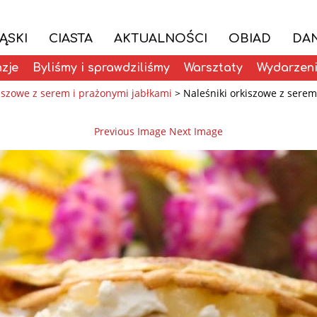
ĄSKI
CIASTA
AKTUALNOŚCI
OBIAD
DAN
zje
Byliśmy i sprawdziliśmy
Warsztaty
Wydarzen
kiszowe z serem i prażonymi jabłkami
>
Naleśniki orkiszowe z serem
Previous Image
Next Image