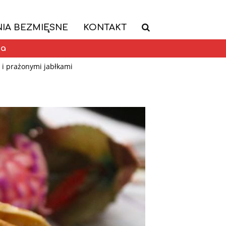
IA BEZMIĘSNE
KONTAKT
ia
 i prażonymi jabłkami