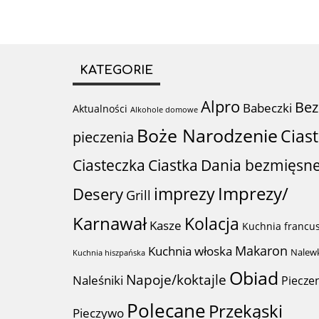
KATEGORIE
Alpro
Bez
Babeczki
Aktualności
Alkohole domowe
Boże Narodzenie
Cias
pieczenia
Ciastka
Ciasteczka
Dania bezmięsn
imprezy
Imprezy/
Desery
Grill
Karnawał
Kolacja
Kasze
Kuchnia francu
Makaron
Kuchnia włoska
Nalew
Kuchnia hiszpańska
Obiad
Napoje/koktajle
Naleśniki
Piecze
Polecane
Przekąski
Pieczywo