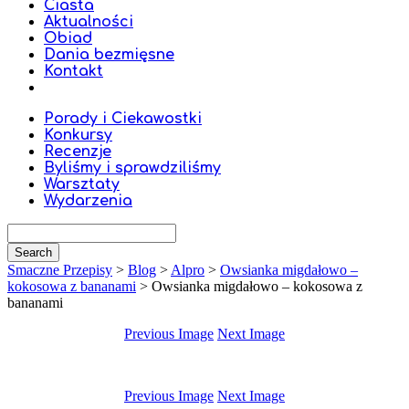
Ciasta
Aktualności
Obiad
Dania bezmięsne
Kontakt
Porady i Ciekawostki
Konkursy
Recenzje
Byliśmy i sprawdziliśmy
Warsztaty
Wydarzenia
Smaczne Przepisy
>
Blog
>
Alpro
>
Owsianka migdałowo –
kokosowa z bananami
>
Owsianka migdałowo – kokosowa z
bananami
Previous Image
Next Image
Previous Image
Next Image