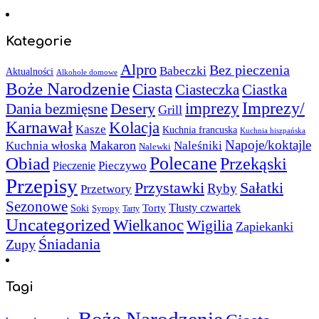
Kategorie
Alpro
Bez pieczenia
Babeczki
Aktualności
Alkohole domowe
Boże Narodzenie
Ciasta
Ciasteczka
Ciastka
Imprezy/
imprezy
Desery
Dania bezmięsne
Grill
Karnawał
Kolacja
Kasze
Kuchnia francuska
Kuchnia hiszpańska
Napoje/koktajle
Makaron
Kuchnia włoska
Naleśniki
Nalewki
Polecane
Obiad
Przekąski
Pieczywo
Pieczenie
Przepisy
Sałatki
Przystawki
Ryby
Przetwory
Sezonowe
Torty
Tłusty czwartek
Soki
Syropy
Tarty
Uncategorized
Wielkanoc
Wigilia
Zapiekanki
Śniadania
Zupy
Tagi
Boże Narodzenie