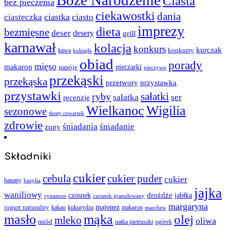
Ciasta
bez pieczenia
ciekawostki
dania
ciastka
ciasto
ciasteczka
imprezy
dieta
bezmięsne
deser
desery
grill
karnawał
kolacja
konkurs
kurczak
kawa
konkursy
koktajle
obiad
porady
mięso
makaron
napóje
pieczarki
pieczywo
przekąski
przekąska
przystawka
przetwory
przystawki
sałatki
ryby
sałatka
ser
recenzje
Wielkanoc
Wigilia
sezonowe
tłusty czwartek
zdrowie
śniadania
śniadanie
zupy
Składniki
cukier
cebula
cukier puder
cukier
banany
bazylia
jajka
waniliowy
czosnek
drożdże
jabłka
cynamon
czosnek granulowany
margaryna
jogurt naturalny
majonez
kakao
kukurydza
makaron
marchew
masło
mąka
olej
mleko
oliwa
miód
ogórek
natka pietruszki