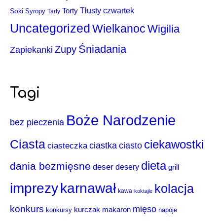
Torty
Tłusty czwartek
Soki
Syropy
Tarty
Uncategorized
Wielkanoc
Wigilia
Śniadania
Zupy
Zapiekanki
Tagi
Boże Narodzenie
bez pieczenia
Ciasta
ciekawostki
ciastka
ciasto
ciasteczka
dieta
dania bezmięsne
deser
desery
grill
imprezy
karnawał
kolacja
kawa
koktajle
konkurs
mięso
makaron
kurczak
konkursy
napóje