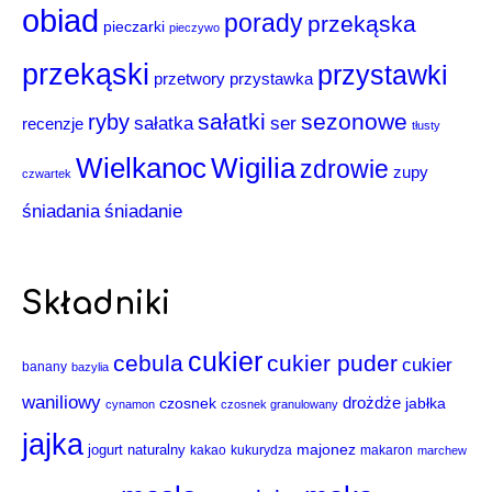
obiad
porady
przekąska
pieczarki
pieczywo
przekąski
przystawki
przystawka
przetwory
sałatki
sezonowe
ryby
sałatka
ser
recenzje
tłusty
Wigilia
Wielkanoc
zdrowie
zupy
czwartek
śniadania
śniadanie
Składniki
cukier
cebula
cukier puder
cukier
banany
bazylia
waniliowy
drożdże
czosnek
jabłka
cynamon
czosnek granulowany
jajka
majonez
jogurt naturalny
kakao
kukurydza
makaron
marchew