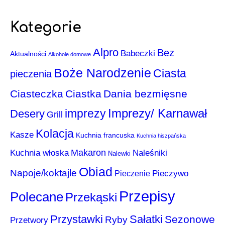
Kategorie
Alpro
Bez
Babeczki
Aktualności
Alkohole domowe
Boże Narodzenie
Ciasta
pieczenia
Ciasteczka
Ciastka
Dania bezmięsne
Imprezy/ Karnawał
imprezy
Desery
Grill
Kolacja
Kasze
Kuchnia francuska
Kuchnia hiszpańska
Makaron
Kuchnia włoska
Naleśniki
Nalewki
Obiad
Napoje/koktajle
Pieczenie
Pieczywo
Przepisy
Polecane
Przekąski
Przystawki
Sałatki
Sezonowe
Ryby
Przetwory