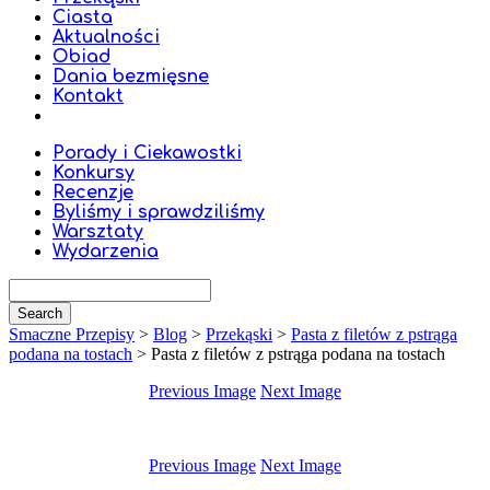
Ciasta
Aktualności
Obiad
Dania bezmięsne
Kontakt
Porady i Ciekawostki
Konkursy
Recenzje
Byliśmy i sprawdziliśmy
Warsztaty
Wydarzenia
Smaczne Przepisy
>
Blog
>
Przekąski
>
Pasta z filetów z pstrąga
podana na tostach
>
Pasta z filetów z pstrąga podana na tostach
Previous Image
Next Image
Previous Image
Next Image