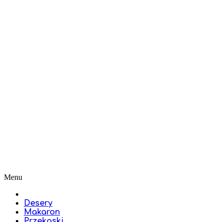
Menu
Desery
Makaron
Przekąski