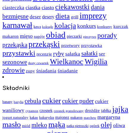
ciekawostki
dania
ciastka
ciasto
ciasteczka
imprezy
dieta
bezmięsne
deser
desery
grill
karnawał
kolacja
konkurs
kurczak
kawa
konkursy
koktajle
obiad
porady
mięso
makaron
napóje
pieczarki
pieczywo
przekąski
przekąska
przystawka
przetwory
przystawki
sałatki
ryby
sałatka
ser
recenzje
Wielkanoc
Wigilia
sezonowe
tłusty czwartek
zdrowie
śniadania
śniadanie
zupy
Składniki
cukier
cebula
cukier puder
cukier
banany
bazylia
jajka
waniliowy
czosnek
drożdże
jabłka
cynamon
czosnek granulowany
margaryna
jogurt naturalny
majonez
kakao
kukurydza
makaron
marchew
masło
mąka
olej
mleko
oliwa
miód
ogórek
natka pietruszki