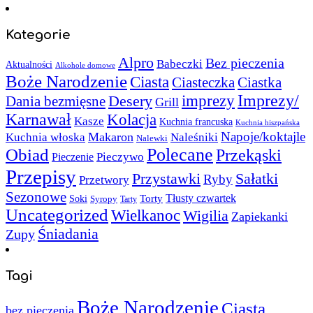
Kategorie
Alpro
Bez pieczenia
Babeczki
Aktualności
Alkohole domowe
Boże Narodzenie
Ciasta
Ciasteczka
Ciastka
Imprezy/
imprezy
Desery
Dania bezmięsne
Grill
Karnawał
Kolacja
Kasze
Kuchnia francuska
Kuchnia hiszpańska
Napoje/koktajle
Makaron
Kuchnia włoska
Naleśniki
Nalewki
Polecane
Obiad
Przekąski
Pieczywo
Pieczenie
Przepisy
Sałatki
Przystawki
Ryby
Przetwory
Sezonowe
Torty
Tłusty czwartek
Soki
Syropy
Tarty
Uncategorized
Wielkanoc
Wigilia
Zapiekanki
Śniadania
Zupy
Tagi
Boże Narodzenie
Ciasta
bez pieczenia