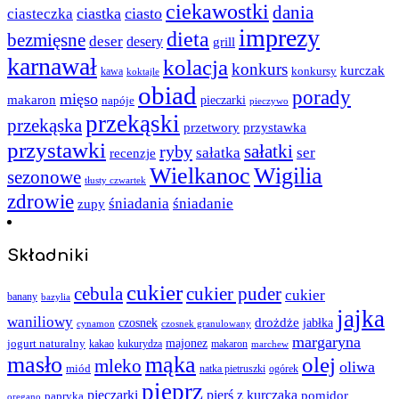
ciekawostki
dania
ciastka
ciasto
ciasteczka
imprezy
dieta
bezmięsne
deser
desery
grill
karnawał
kolacja
konkurs
kurczak
kawa
konkursy
koktajle
obiad
porady
mięso
makaron
napóje
pieczarki
pieczywo
przekąski
przekąska
przystawka
przetwory
przystawki
sałatki
ryby
sałatka
ser
recenzje
Wielkanoc
Wigilia
sezonowe
tłusty czwartek
zdrowie
śniadania
śniadanie
zupy
Składniki
cukier
cebula
cukier puder
cukier
banany
bazylia
jajka
waniliowy
czosnek
drożdże
jabłka
cynamon
czosnek granulowany
margaryna
jogurt naturalny
majonez
kakao
kukurydza
makaron
marchew
masło
mąka
olej
mleko
oliwa
miód
ogórek
natka pietruszki
pieprz
pieczarki
pierś z kurczaka
pomidor
papryka
oregano