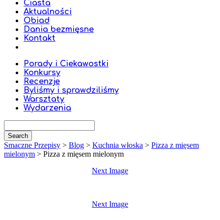
Ciasta
Aktualności
Obiad
Dania bezmięsne
Kontakt
Porady i Ciekawostki
Konkursy
Recenzje
Byliśmy i sprawdziliśmy
Warsztaty
Wydarzenia
Smaczne Przepisy
>
Blog
>
Kuchnia włoska
>
Pizza z mięsem
mielonym
>
Pizza z mięsem mielonym
Next Image
Next Image