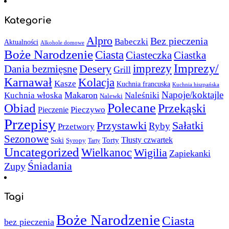
Kategorie
Alpro
Bez pieczenia
Babeczki
Aktualności
Alkohole domowe
Boże Narodzenie
Ciasta
Ciasteczka
Ciastka
Imprezy/
imprezy
Desery
Dania bezmięsne
Grill
Karnawał
Kolacja
Kasze
Kuchnia francuska
Kuchnia hiszpańska
Napoje/koktajle
Makaron
Kuchnia włoska
Naleśniki
Nalewki
Polecane
Obiad
Przekąski
Pieczywo
Pieczenie
Przepisy
Sałatki
Przystawki
Ryby
Przetwory
Sezonowe
Torty
Tłusty czwartek
Soki
Syropy
Tarty
Uncategorized
Wielkanoc
Wigilia
Zapiekanki
Śniadania
Zupy
Tagi
Boże Narodzenie
Ciasta
bez pieczenia