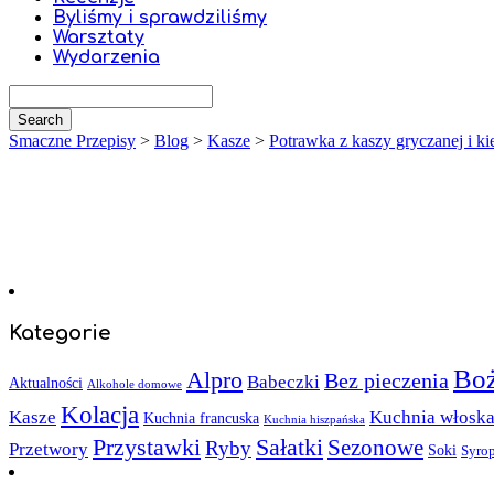
Byliśmy i sprawdziliśmy
Warsztaty
Wydarzenia
Smaczne Przepisy
>
Blog
>
Kasze
>
Potrawka z kaszy gryczanej i ki
Kategorie
Boż
Alpro
Bez pieczenia
Babeczki
Aktualności
Alkohole domowe
Kolacja
Kasze
Kuchnia włosk
Kuchnia francuska
Kuchnia hiszpańska
Sałatki
Przystawki
Sezonowe
Ryby
Przetwory
Soki
Syro