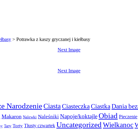
ełbasy
>
Potrawka z kaszy gryczanej i kiełbasy
Next Image
Next Image
e Narodzenie
Ciasta
Ciasteczka
Ciastka
Dania bez
Obiad
Napoje/koktajle
Makaron
a
Naleśniki
Pieczenie
Nalewki
Uncategorized
Wielkanoc
W
Torty
Tłusty czwartek
py
Tarty