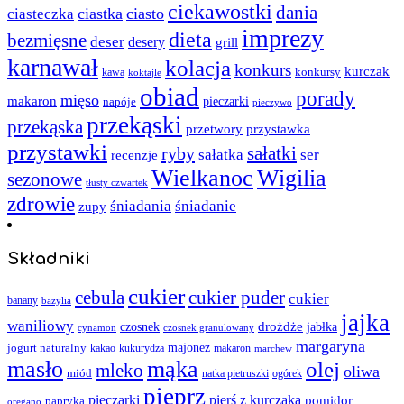
ciekawostki
dania
ciastka
ciasto
ciasteczka
imprezy
dieta
bezmięsne
deser
desery
grill
karnawał
kolacja
konkurs
kurczak
kawa
konkursy
koktajle
obiad
porady
mięso
makaron
napóje
pieczarki
pieczywo
przekąski
przekąska
przystawka
przetwory
przystawki
sałatki
ryby
sałatka
ser
recenzje
Wielkanoc
Wigilia
sezonowe
tłusty czwartek
zdrowie
śniadania
śniadanie
zupy
Składniki
cukier
cebula
cukier puder
cukier
banany
bazylia
jajka
waniliowy
czosnek
drożdże
jabłka
cynamon
czosnek granulowany
margaryna
jogurt naturalny
majonez
kakao
kukurydza
makaron
marchew
masło
mąka
olej
mleko
oliwa
miód
ogórek
natka pietruszki
pieprz
pieczarki
pierś z kurczaka
pomidor
papryka
oregano