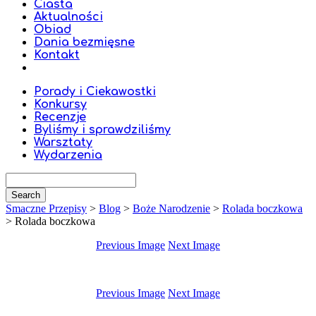
Ciasta
Aktualności
Obiad
Dania bezmięsne
Kontakt
Porady i Ciekawostki
Konkursy
Recenzje
Byliśmy i sprawdziliśmy
Warsztaty
Wydarzenia
Smaczne Przepisy
>
Blog
>
Boże Narodzenie
>
Rolada boczkowa
>
Rolada boczkowa
Previous Image
Next Image
Previous Image
Next Image