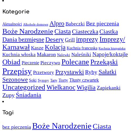
Kategorie
Alpro
Bez pieczenia
Babeczki
Aktualności
Alkohole domowe
Boże Narodzenie
Ciasta
Ciasteczka
Ciastka
Imprezy/
imprezy
Desery
Dania bezmięsne
Grill
Karnawał
Kolacja
Kasze
Kuchnia francuska
Kuchnia hiszpańska
Napoje/koktajle
Makaron
Kuchnia włoska
Naleśniki
Nalewki
Polecane
Obiad
Przekąski
Pieczywo
Pieczenie
Przepisy
Sałatki
Przystawki
Ryby
Przetwory
Sezonowe
Torty
Tłusty czwartek
Soki
Syropy
Tarty
Uncategorized
Wielkanoc
Wigilia
Zapiekanki
Śniadania
Zupy
Tagi
Boże Narodzenie
Ciasta
bez pieczenia