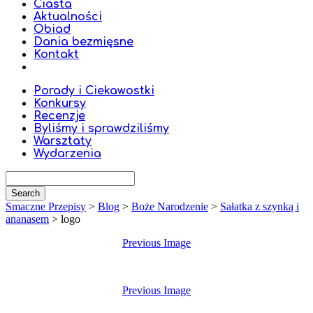
Ciasta
Aktualności
Obiad
Dania bezmięsne
Kontakt
Porady i Ciekawostki
Konkursy
Recenzje
Byliśmy i sprawdziliśmy
Warsztaty
Wydarzenia
Smaczne Przepisy
>
Blog
>
Boże Narodzenie
>
Sałatka z szynką i
ananasem
>
logo
Previous Image
Previous Image