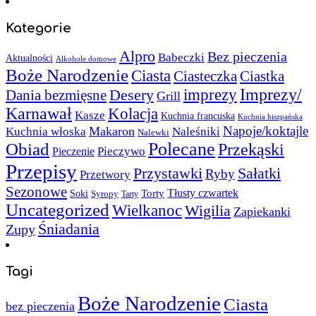
Kategorie
Alpro
Bez pieczenia
Babeczki
Aktualności
Alkohole domowe
Boże Narodzenie
Ciasta
Ciasteczka
Ciastka
Imprezy/
imprezy
Desery
Dania bezmięsne
Grill
Karnawał
Kolacja
Kasze
Kuchnia francuska
Kuchnia hiszpańska
Napoje/koktajle
Makaron
Kuchnia włoska
Naleśniki
Nalewki
Polecane
Obiad
Przekąski
Pieczywo
Pieczenie
Przepisy
Sałatki
Przystawki
Ryby
Przetwory
Sezonowe
Torty
Tłusty czwartek
Soki
Syropy
Tarty
Uncategorized
Wielkanoc
Wigilia
Zapiekanki
Śniadania
Zupy
Tagi
Boże Narodzenie
Ciasta
bez pieczenia