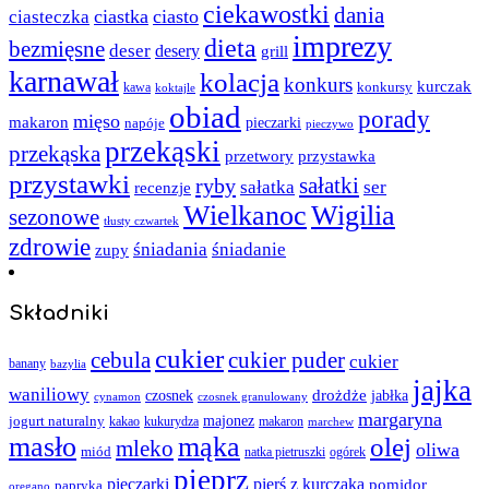
ciekawostki
dania
ciastka
ciasto
ciasteczka
imprezy
dieta
bezmięsne
deser
desery
grill
karnawał
kolacja
konkurs
kurczak
kawa
konkursy
koktajle
obiad
porady
mięso
makaron
napóje
pieczarki
pieczywo
przekąski
przekąska
przystawka
przetwory
przystawki
sałatki
ryby
sałatka
ser
recenzje
Wielkanoc
Wigilia
sezonowe
tłusty czwartek
zdrowie
śniadania
śniadanie
zupy
Składniki
cukier
cebula
cukier puder
cukier
banany
bazylia
jajka
waniliowy
czosnek
drożdże
jabłka
cynamon
czosnek granulowany
margaryna
jogurt naturalny
majonez
kakao
kukurydza
makaron
marchew
masło
mąka
olej
mleko
oliwa
miód
ogórek
natka pietruszki
pieprz
pieczarki
pierś z kurczaka
pomidor
papryka
oregano