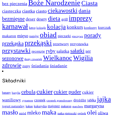
Boże Narodzenie
Ciasta
bez pieczenia
ciekawostki
dania
ciastka
ciasto
ciasteczka
imprezy
dieta
bezmięsne
deser
desery
grill
karnawał
kolacja
konkurs
kurczak
kawa
konkursy
koktajle
obiad
porady
mięso
makaron
napóje
pieczarki
pieczywo
przekąski
przekąska
przystawka
przetwory
przystawki
sałatki
ryby
sałatka
ser
recenzje
Wielkanoc
Wigilia
sezonowe
tłusty czwartek
zdrowie
śniadania
śniadanie
zupy
Składniki
cukier
cebula
cukier puder
cukier
banany
bazylia
jajka
waniliowy
czosnek
drożdże
jabłka
cynamon
czosnek granulowany
margaryna
jogurt naturalny
majonez
kakao
kukurydza
makaron
marchew
masło
mąka
olej
mleko
oliwa
miód
ogórek
natka pietruszki