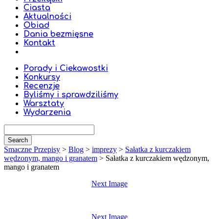
Ciasta
Aktualności
Obiad
Dania bezmięsne
Kontakt
Porady i Ciekawostki
Konkursy
Recenzje
Byliśmy i sprawdziliśmy
Warsztaty
Wydarzenia
Smaczne Przepisy
>
Blog
>
imprezy
>
Sałatka z kurczakiem
wędzonym, mango i granatem
>
Sałatka z kurczakiem wędzonym,
mango i granatem
Next Image
Next Image