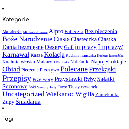
Kategorie
Alpro
Bez pieczenia
Babeczki
Aktualności
Alkohole domowe
Boże Narodzenie
Ciasta
Ciasteczka
Ciastka
Imprezy/
imprezy
Desery
Dania bezmięsne
Grill
Karnawał
Kolacja
Kasze
Kuchnia francuska
Kuchnia hiszpańska
Napoje/koktajle
Makaron
Kuchnia włoska
Naleśniki
Nalewki
Polecane
Obiad
Przekąski
Pieczywo
Pieczenie
Przepisy
Sałatki
Przystawki
Ryby
Przetwory
Sezonowe
Torty
Tłusty czwartek
Soki
Syropy
Tarty
Uncategorized
Wielkanoc
Wigilia
Zapiekanki
Śniadania
Zupy
Tagi