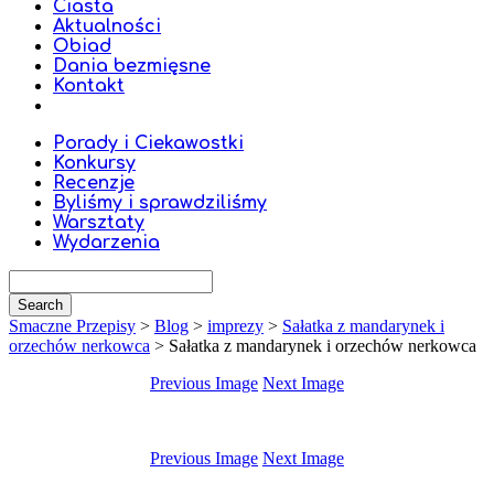
Ciasta
Aktualności
Obiad
Dania bezmięsne
Kontakt
Porady i Ciekawostki
Konkursy
Recenzje
Byliśmy i sprawdziliśmy
Warsztaty
Wydarzenia
Smaczne Przepisy
>
Blog
>
imprezy
>
Sałatka z mandarynek i
orzechów nerkowca
>
Sałatka z mandarynek i orzechów nerkowca
Previous Image
Next Image
Previous Image
Next Image