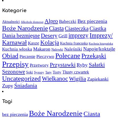
Kategorie
Alpro
Bez pieczenia
Babeczki
Aktualności
Alkohole domowe
Boże Narodzenie
Ciasta
Ciasteczka
Ciastka
Imprezy/
imprezy
Desery
Dania bezmięsne
Grill
Karnawał
Kolacja
Kasze
Kuchnia francuska
Kuchnia hiszpańska
Napoje/koktajle
Makaron
Kuchnia włoska
Naleśniki
Nalewki
Polecane
Obiad
Przekąski
Pieczywo
Pieczenie
Przepisy
Sałatki
Przystawki
Ryby
Przetwory
Sezonowe
Torty
Tłusty czwartek
Soki
Syropy
Tarty
Uncategorized
Wielkanoc
Wigilia
Zapiekanki
Śniadania
Zupy
Tagi
Boże Narodzenie
Ciasta
bez pieczenia