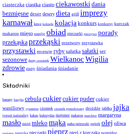
ciekawostki
dania
ciastka
ciasto
ciasteczka
imprezy
dieta
bezmięsne
deser
desery
grill
karnawał
kolacja
konkurs
kurczak
kawa
konkursy
koktajle
obiad
porady
mięso
makaron
napóje
pieczarki
pieczywo
przekąski
przekąska
przystawka
przetwory
przystawki
sałatki
ryby
sałatka
ser
recenzje
Wielkanoc
Wigilia
sezonowe
tłusty czwartek
zdrowie
śniadania
śniadanie
zupy
Składniki
cukier
cebula
cukier puder
cukier
banany
bazylia
jajka
waniliowy
czosnek
drożdże
jabłka
cynamon
czosnek granulowany
margaryna
jogurt naturalny
majonez
kakao
kukurydza
makaron
marchew
masło
mąka
olej
mleko
oliwa
miód
ogórek
natka pietruszki
pieprz
pieczarki
pierś z kurczaka
pomidor
papryka
oregano