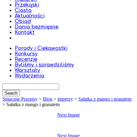
Przekąski
Ciasta
Aktualności
Obiad
Dania bezmięsne
Kontakt
Porady i Ciekawostki
Konkursy
Recenzje
Byliśmy i sprawdziliśmy
Warsztaty
Wydarzenia
Smaczne Przepisy
>
Blog
>
imprezy
>
Sałatka z mango i granatem
>
Sałatka z mango i granatem
Next Image
Next Image