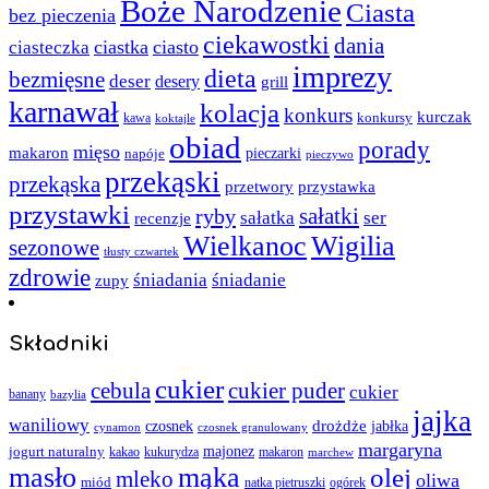
Boże Narodzenie
Ciasta
bez pieczenia
ciekawostki
dania
ciastka
ciasto
ciasteczka
imprezy
dieta
bezmięsne
deser
desery
grill
karnawał
kolacja
konkurs
kurczak
kawa
konkursy
koktajle
obiad
porady
mięso
makaron
napóje
pieczarki
pieczywo
przekąski
przekąska
przystawka
przetwory
przystawki
sałatki
ryby
sałatka
ser
recenzje
Wielkanoc
Wigilia
sezonowe
tłusty czwartek
zdrowie
śniadania
śniadanie
zupy
Składniki
cukier
cebula
cukier puder
cukier
banany
bazylia
jajka
waniliowy
czosnek
drożdże
jabłka
cynamon
czosnek granulowany
margaryna
jogurt naturalny
majonez
kakao
kukurydza
makaron
marchew
masło
mąka
olej
mleko
oliwa
miód
ogórek
natka pietruszki