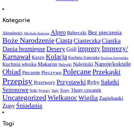
Kategorie
Alpro
Bez pieczenia
Babeczki
Aktualności
Alkohole domowe
Boże Narodzenie
Ciasta
Ciasteczka
Ciastka
Imprezy/
imprezy
Desery
Dania bezmięsne
Grill
Karnawał
Kolacja
Kasze
Kuchnia francuska
Kuchnia hiszpańska
Napoje/koktajle
Makaron
Kuchnia włoska
Naleśniki
Nalewki
Polecane
Obiad
Przekąski
Pieczywo
Pieczenie
Przepisy
Sałatki
Przystawki
Ryby
Przetwory
Sezonowe
Torty
Tłusty czwartek
Soki
Syropy
Tarty
Uncategorized
Wielkanoc
Wigilia
Zapiekanki
Śniadania
Zupy
Tagi