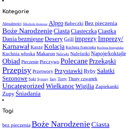
Kategorie
Alpro
Bez pieczenia
Babeczki
Aktualności
Alkohole domowe
Boże Narodzenie
Ciasta
Ciasteczka
Ciastka
Imprezy/
imprezy
Desery
Dania bezmięsne
Grill
Karnawał
Kolacja
Kasze
Kuchnia francuska
Kuchnia hiszpańska
Napoje/koktajle
Makaron
Kuchnia włoska
Naleśniki
Nalewki
Polecane
Obiad
Przekąski
Pieczywo
Pieczenie
Przepisy
Sałatki
Przystawki
Ryby
Przetwory
Sezonowe
Torty
Tłusty czwartek
Soki
Syropy
Tarty
Uncategorized
Wielkanoc
Wigilia
Zapiekanki
Śniadania
Zupy
Tagi
Boże Narodzenie
Ciasta
bez pieczenia