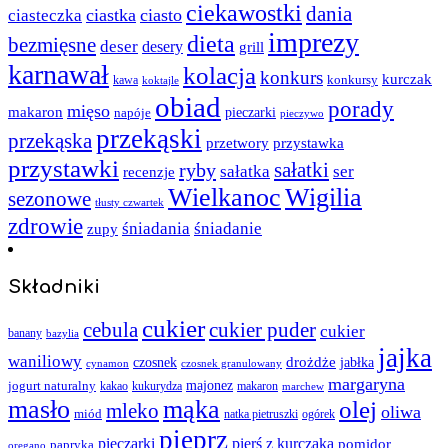
ciekawostki
dania
ciastka
ciasto
ciasteczka
imprezy
dieta
bezmięsne
deser
desery
grill
karnawał
kolacja
konkurs
kurczak
kawa
konkursy
koktajle
obiad
porady
mięso
makaron
napóje
pieczarki
pieczywo
przekąski
przekąska
przystawka
przetwory
przystawki
sałatki
ryby
sałatka
ser
recenzje
Wielkanoc
Wigilia
sezonowe
tłusty czwartek
zdrowie
śniadania
śniadanie
zupy
Składniki
cukier
cebula
cukier puder
cukier
banany
bazylia
jajka
waniliowy
czosnek
drożdże
jabłka
cynamon
czosnek granulowany
margaryna
jogurt naturalny
majonez
kakao
kukurydza
makaron
marchew
masło
mąka
olej
mleko
oliwa
miód
ogórek
natka pietruszki
pieprz
pieczarki
pierś z kurczaka
pomidor
papryka
oregano