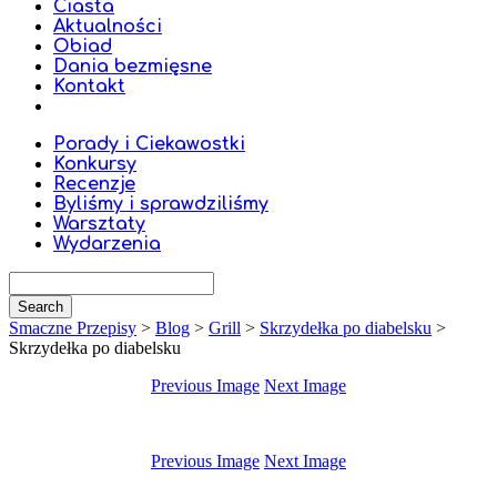
Ciasta
Aktualności
Obiad
Dania bezmięsne
Kontakt
Porady i Ciekawostki
Konkursy
Recenzje
Byliśmy i sprawdziliśmy
Warsztaty
Wydarzenia
Smaczne Przepisy
>
Blog
>
Grill
>
Skrzydełka po diabelsku
>
Skrzydełka po diabelsku
Previous Image
Next Image
Previous Image
Next Image