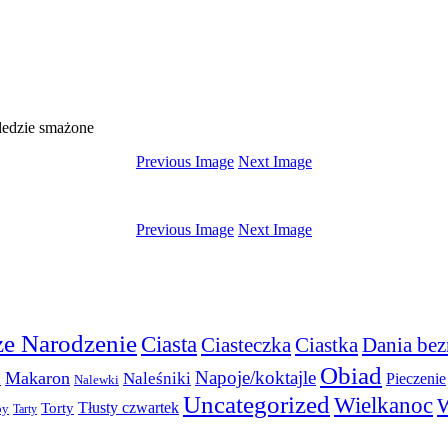
ledzie smażone
Previous Image
Next Image
Previous Image
Next Image
e Narodzenie
Ciasta
Ciasteczka
Ciastka
Dania bez
Obiad
Napoje/koktajle
Makaron
a
Naleśniki
Pieczenie
Nalewki
Uncategorized
Wielkanoc
W
Torty
Tłusty czwartek
py
Tarty