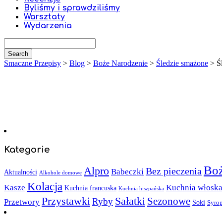
Byliśmy i sprawdziliśmy
Warsztaty
Wydarzenia
Smaczne Przepisy
>
Blog
>
Boże Narodzenie
>
Śledzie smażone
>
Ś
Kategorie
Boż
Alpro
Bez pieczenia
Babeczki
Aktualności
Alkohole domowe
Kolacja
Kasze
Kuchnia włosk
Kuchnia francuska
Kuchnia hiszpańska
Sałatki
Przystawki
Sezonowe
Ryby
Przetwory
Soki
Syro