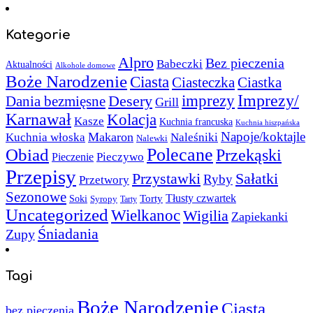
Kategorie
Alpro
Bez pieczenia
Babeczki
Aktualności
Alkohole domowe
Boże Narodzenie
Ciasta
Ciasteczka
Ciastka
Imprezy/
imprezy
Desery
Dania bezmięsne
Grill
Karnawał
Kolacja
Kasze
Kuchnia francuska
Kuchnia hiszpańska
Napoje/koktajle
Makaron
Kuchnia włoska
Naleśniki
Nalewki
Polecane
Obiad
Przekąski
Pieczywo
Pieczenie
Przepisy
Sałatki
Przystawki
Ryby
Przetwory
Sezonowe
Torty
Tłusty czwartek
Soki
Syropy
Tarty
Uncategorized
Wielkanoc
Wigilia
Zapiekanki
Śniadania
Zupy
Tagi
Boże Narodzenie
Ciasta
bez pieczenia