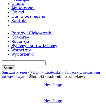
Ciasta
Aktualności
Obiad
Dania bezmięsne
Kontakt
Porady i Ciekawostki
Konkursy
Recenzje
Byliśmy i sprawdziliśmy
Warsztaty
Wydarzenia
Smaczne Przepisy
>
Blog
>
Ciasteczka
>
Ślimaczki z nadzieniem
truskawkowym
>
Ślimaczki z nadzieniem truskawkowym
Next Image
Next Image