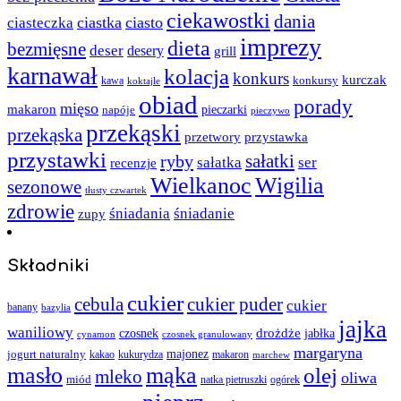
ciekawostki
dania
ciastka
ciasto
ciasteczka
imprezy
dieta
bezmięsne
deser
desery
grill
karnawał
kolacja
konkurs
kurczak
kawa
konkursy
koktajle
obiad
porady
mięso
makaron
napóje
pieczarki
pieczywo
przekąski
przekąska
przystawka
przetwory
przystawki
sałatki
ryby
sałatka
ser
recenzje
Wielkanoc
Wigilia
sezonowe
tłusty czwartek
zdrowie
śniadania
śniadanie
zupy
Składniki
cukier
cebula
cukier puder
cukier
banany
bazylia
jajka
waniliowy
czosnek
drożdże
jabłka
cynamon
czosnek granulowany
margaryna
jogurt naturalny
majonez
kakao
kukurydza
makaron
marchew
masło
mąka
olej
mleko
oliwa
miód
ogórek
natka pietruszki