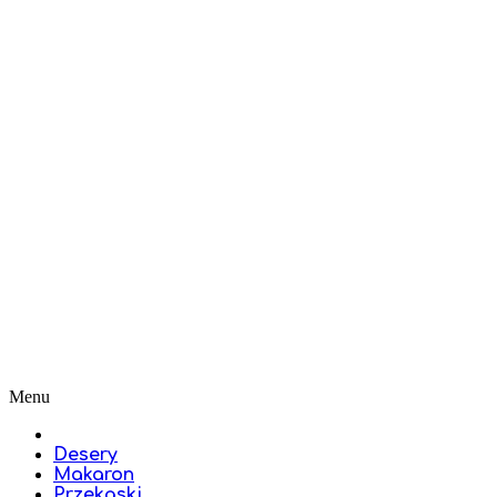
Menu
Desery
Makaron
Przekąski