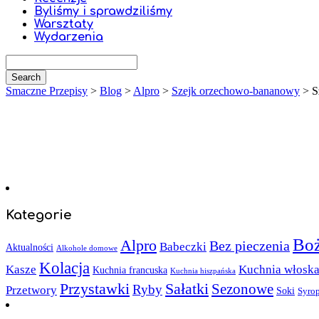
Byliśmy i sprawdziliśmy
Warsztaty
Wydarzenia
Smaczne Przepisy
>
Blog
>
Alpro
>
Szejk orzechowo-bananowy
>
S
Kategorie
Boż
Alpro
Bez pieczenia
Babeczki
Aktualności
Alkohole domowe
Kolacja
Kasze
Kuchnia włosk
Kuchnia francuska
Kuchnia hiszpańska
Sałatki
Przystawki
Sezonowe
Ryby
Przetwory
Soki
Syro