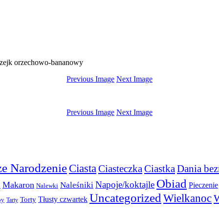
zejk orzechowo-bananowy
Previous Image
Next Image
Previous Image
Next Image
e Narodzenie
Ciasta
Ciasteczka
Ciastka
Dania bez
Obiad
Napoje/koktajle
Makaron
a
Naleśniki
Pieczenie
Nalewki
Uncategorized
Wielkanoc
W
Torty
Tłusty czwartek
py
Tarty