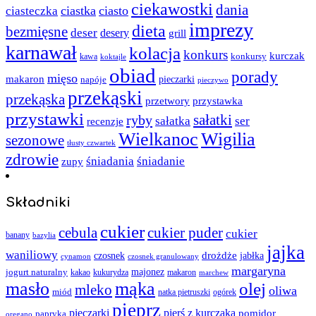
ciekawostki
dania
ciastka
ciasto
ciasteczka
imprezy
dieta
bezmięsne
deser
desery
grill
karnawał
kolacja
konkurs
kurczak
kawa
konkursy
koktajle
obiad
porady
mięso
makaron
napóje
pieczarki
pieczywo
przekąski
przekąska
przystawka
przetwory
przystawki
sałatki
ryby
sałatka
ser
recenzje
Wielkanoc
Wigilia
sezonowe
tłusty czwartek
zdrowie
śniadania
śniadanie
zupy
Składniki
cukier
cebula
cukier puder
cukier
banany
bazylia
jajka
waniliowy
czosnek
drożdże
jabłka
cynamon
czosnek granulowany
margaryna
jogurt naturalny
majonez
kakao
kukurydza
makaron
marchew
masło
mąka
olej
mleko
oliwa
miód
ogórek
natka pietruszki
pieprz
pieczarki
pierś z kurczaka
pomidor
papryka
oregano