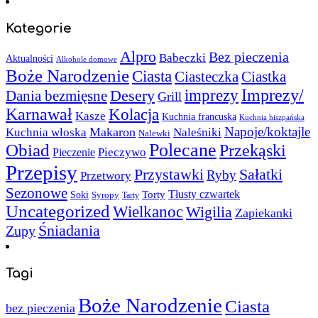
Kategorie
Alpro
Bez pieczenia
Babeczki
Aktualności
Alkohole domowe
Boże Narodzenie
Ciasta
Ciasteczka
Ciastka
Imprezy/
imprezy
Desery
Dania bezmięsne
Grill
Karnawał
Kolacja
Kasze
Kuchnia francuska
Kuchnia hiszpańska
Napoje/koktajle
Makaron
Kuchnia włoska
Naleśniki
Nalewki
Polecane
Obiad
Przekąski
Pieczywo
Pieczenie
Przepisy
Sałatki
Przystawki
Ryby
Przetwory
Sezonowe
Torty
Tłusty czwartek
Soki
Syropy
Tarty
Uncategorized
Wielkanoc
Wigilia
Zapiekanki
Śniadania
Zupy
Tagi
Boże Narodzenie
Ciasta
bez pieczenia