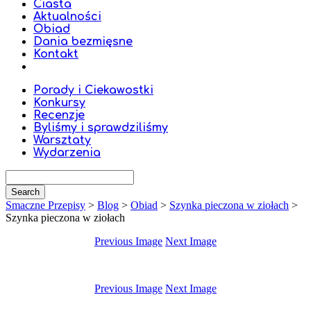
Ciasta
Aktualności
Obiad
Dania bezmięsne
Kontakt
Porady i Ciekawostki
Konkursy
Recenzje
Byliśmy i sprawdziliśmy
Warsztaty
Wydarzenia
Smaczne Przepisy
>
Blog
>
Obiad
>
Szynka pieczona w ziołach
>
Szynka pieczona w ziołach
Previous Image
Next Image
Previous Image
Next Image