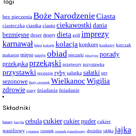
Tagi
Boże Narodzenie
Ciasta
bez pieczenia
ciekawostki
dania
ciastka
ciasto
ciasteczka
imprezy
dieta
bezmięsne
deser
desery
grill
karnawał
kolacja
konkurs
kurczak
kawa
konkursy
koktajle
obiad
porady
mięso
makaron
napóje
pieczarki
pieczywo
przekąski
przekąska
przystawka
przetwory
przystawki
sałatki
ryby
sałatka
ser
recenzje
Wielkanoc
Wigilia
sezonowe
tłusty czwartek
zdrowie
śniadania
śniadanie
zupy
Składniki
cukier
cebula
cukier puder
cukier
banany
bazylia
jajka
waniliowy
czosnek
drożdże
jabłka
cynamon
czosnek granulowany