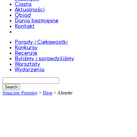
Ciasta
Aktualności
Obiad
Dania bezmięsne
Kontakt
Porady i Ciekawostki
Konkursy
Recenzje
Byliśmy i sprawdziliśmy
Warsztaty
Wydarzenia
Smaczne Przepisy
>
Blog
>
Almette