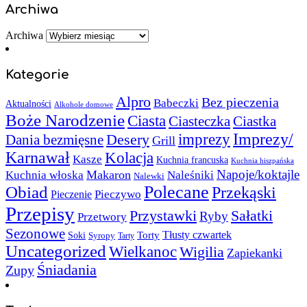
Archiwa
Archiwa
Kategorie
Alpro
Bez pieczenia
Babeczki
Aktualności
Alkohole domowe
Boże Narodzenie
Ciasta
Ciasteczka
Ciastka
Imprezy/
imprezy
Desery
Dania bezmięsne
Grill
Karnawał
Kolacja
Kasze
Kuchnia francuska
Kuchnia hiszpańska
Napoje/koktajle
Makaron
Kuchnia włoska
Naleśniki
Nalewki
Polecane
Obiad
Przekąski
Pieczywo
Pieczenie
Przepisy
Sałatki
Przystawki
Ryby
Przetwory
Sezonowe
Torty
Tłusty czwartek
Soki
Syropy
Tarty
Uncategorized
Wielkanoc
Wigilia
Zapiekanki
Śniadania
Zupy