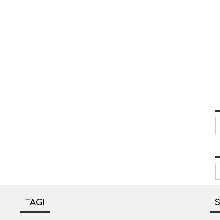
K
A
TAGI
S