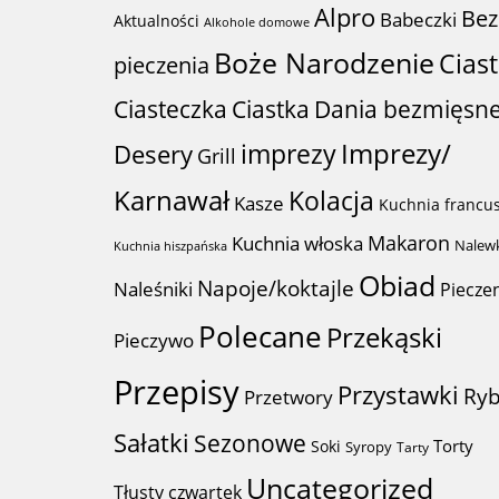
Alpro
Bez
Babeczki
Aktualności
Alkohole domowe
Boże Narodzenie
Cias
pieczenia
Ciastka
Ciasteczka
Dania bezmięsn
imprezy
Imprezy/
Desery
Grill
Karnawał
Kolacja
Kasze
Kuchnia francu
Makaron
Kuchnia włoska
Nalew
Kuchnia hiszpańska
Obiad
Napoje/koktajle
Naleśniki
Piecze
Polecane
Przekąski
Pieczywo
Przepisy
Przystawki
Ry
Przetwory
Sałatki
Sezonowe
Torty
Soki
Syropy
Tarty
Uncategorized
Tłusty czwartek