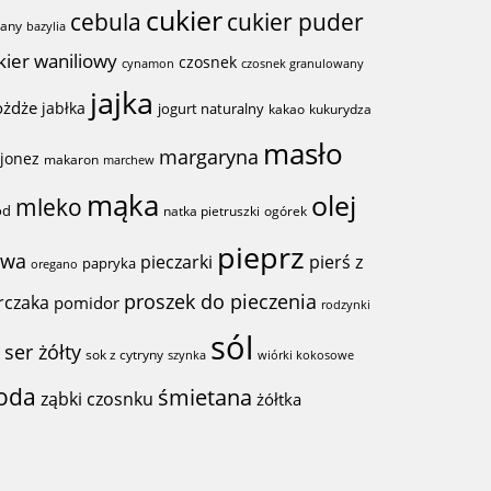
cukier
cebula
cukier puder
any
bazylia
kier waniliowy
czosnek
cynamon
czosnek granulowany
jajka
ożdże
jabłka
jogurt naturalny
kakao
kukurydza
masło
margaryna
jonez
makaron
marchew
mąka
olej
mleko
ód
natka pietruszki
ogórek
pieprz
iwa
pieczarki
pierś z
papryka
oregano
proszek do pieczenia
rczaka
pomidor
rodzynki
sól
ser żółty
r
sok z cytryny
szynka
wiórki kokosowe
oda
śmietana
ząbki czosnku
żółtka