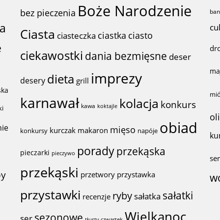
Boże Narodzenie
bez pieczenia
ban
ta
cu
Ciasta
ciastka
ciasto
ciasteczka
e
dr
ciekawostki
dania bezmięsne
deser
ma
imprezy
dieta
desery
grill
ska
mi
karnawał
kolacja
konkurs
kawa
koktajle
ki
ol
obiad
nie
mięso
kurczak
makaron
konkursy
napóje
ku
porady
przekąska
pieczarki
pieczywo
se
przekąski
by
przystawka
przetwory
w
przystawki
sałatki
ryby
sałatka
recenzje
Wielkanoc
sezonowe
ser
tłusty czwartek