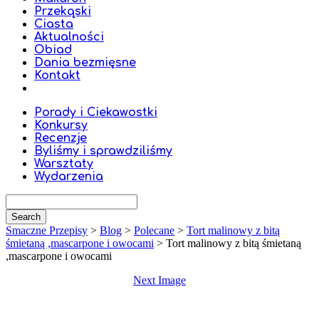
Przekąski
Ciasta
Aktualności
Obiad
Dania bezmięsne
Kontakt
Porady i Ciekawostki
Konkursy
Recenzje
Byliśmy i sprawdziliśmy
Warsztaty
Wydarzenia
Smaczne Przepisy
>
Blog
>
Polecane
>
Tort malinowy z bitą
śmietaną ,mascarpone i owocami
>
Tort malinowy z bitą śmietaną
,mascarpone i owocami
Next Image