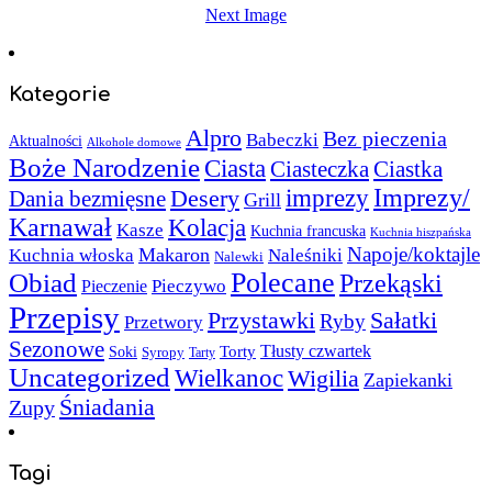
Next Image
Kategorie
Alpro
Bez pieczenia
Babeczki
Aktualności
Alkohole domowe
Boże Narodzenie
Ciasta
Ciasteczka
Ciastka
Imprezy/
imprezy
Desery
Dania bezmięsne
Grill
Karnawał
Kolacja
Kasze
Kuchnia francuska
Kuchnia hiszpańska
Napoje/koktajle
Makaron
Kuchnia włoska
Naleśniki
Nalewki
Polecane
Obiad
Przekąski
Pieczywo
Pieczenie
Przepisy
Sałatki
Przystawki
Ryby
Przetwory
Sezonowe
Torty
Tłusty czwartek
Soki
Syropy
Tarty
Uncategorized
Wielkanoc
Wigilia
Zapiekanki
Śniadania
Zupy
Tagi