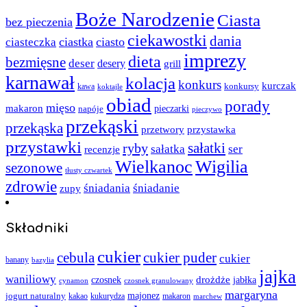
Boże Narodzenie
Ciasta
bez pieczenia
ciekawostki
dania
ciastka
ciasto
ciasteczka
imprezy
dieta
bezmięsne
deser
desery
grill
karnawał
kolacja
konkurs
kurczak
kawa
konkursy
koktajle
obiad
porady
mięso
makaron
napóje
pieczarki
pieczywo
przekąski
przekąska
przystawka
przetwory
przystawki
sałatki
ryby
sałatka
ser
recenzje
Wielkanoc
Wigilia
sezonowe
tłusty czwartek
zdrowie
śniadania
śniadanie
zupy
Składniki
cukier
cebula
cukier puder
cukier
banany
bazylia
jajka
waniliowy
czosnek
drożdże
jabłka
cynamon
czosnek granulowany
margaryna
jogurt naturalny
majonez
kakao
kukurydza
makaron
marchew