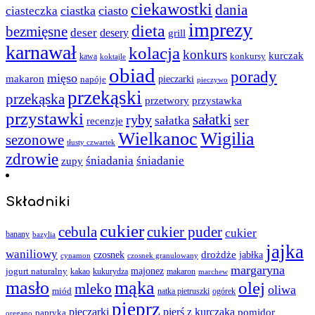
ciekawostki
dania
ciastka
ciasto
ciasteczka
imprezy
dieta
bezmięsne
deser
desery
grill
karnawał
kolacja
konkurs
kurczak
kawa
konkursy
koktajle
obiad
porady
mięso
makaron
napóje
pieczarki
pieczywo
przekąski
przekąska
przystawka
przetwory
przystawki
sałatki
ryby
sałatka
ser
recenzje
Wielkanoc
Wigilia
sezonowe
tłusty czwartek
zdrowie
śniadania
śniadanie
zupy
Składniki
cukier
cebula
cukier puder
cukier
banany
bazylia
jajka
waniliowy
czosnek
drożdże
jabłka
cynamon
czosnek granulowany
margaryna
jogurt naturalny
majonez
kakao
kukurydza
makaron
marchew
masło
mąka
olej
mleko
oliwa
miód
ogórek
natka pietruszki
pieprz
pieczarki
pierś z kurczaka
pomidor
papryka
oregano