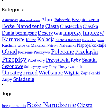
Kategorie
Alpro
Bez pieczenia
Babeczki
Aktualności
Alkohole domowe
Boże Narodzenie
Ciasta
Ciasteczka
Ciastka
Imprezy/
imprezy
Desery
Dania bezmięsne
Grill
Karnawał
Kolacja
Kasze
Kuchnia francuska
Kuchnia hiszpańska
Napoje/koktajle
Makaron
Kuchnia włoska
Naleśniki
Nalewki
Polecane
Obiad
Przekąski
Pieczywo
Pieczenie
Przepisy
Sałatki
Przystawki
Ryby
Przetwory
Sezonowe
Torty
Tłusty czwartek
Soki
Syropy
Tarty
Uncategorized
Wielkanoc
Wigilia
Zapiekanki
Śniadania
Zupy
Tagi
Boże Narodzenie
Ciasta
bez pieczenia