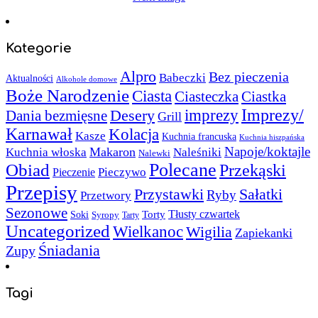
Kategorie
Alpro
Bez pieczenia
Babeczki
Aktualności
Alkohole domowe
Boże Narodzenie
Ciasta
Ciasteczka
Ciastka
Imprezy/
imprezy
Desery
Dania bezmięsne
Grill
Karnawał
Kolacja
Kasze
Kuchnia francuska
Kuchnia hiszpańska
Napoje/koktajle
Makaron
Kuchnia włoska
Naleśniki
Nalewki
Polecane
Obiad
Przekąski
Pieczywo
Pieczenie
Przepisy
Sałatki
Przystawki
Ryby
Przetwory
Sezonowe
Torty
Tłusty czwartek
Soki
Syropy
Tarty
Uncategorized
Wielkanoc
Wigilia
Zapiekanki
Śniadania
Zupy
Tagi