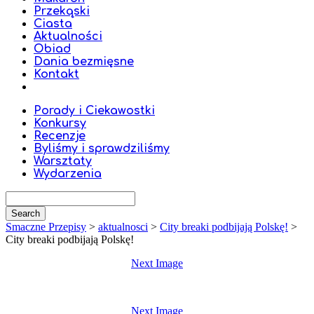
Przekąski
Ciasta
Aktualności
Obiad
Dania bezmięsne
Kontakt
Porady i Ciekawostki
Konkursy
Recenzje
Byliśmy i sprawdziliśmy
Warsztaty
Wydarzenia
Smaczne Przepisy
>
aktualnosci
>
City breaki podbijają Polskę!
>
City breaki podbijają Polskę!
Next Image
Next Image