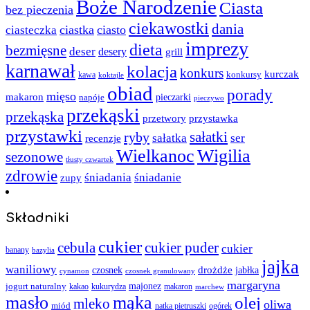
Boże Narodzenie
Ciasta
bez pieczenia
ciekawostki
dania
ciastka
ciasto
ciasteczka
imprezy
dieta
bezmięsne
deser
desery
grill
karnawał
kolacja
konkurs
kurczak
kawa
konkursy
koktajle
obiad
porady
mięso
makaron
napóje
pieczarki
pieczywo
przekąski
przekąska
przystawka
przetwory
przystawki
sałatki
ryby
sałatka
ser
recenzje
Wielkanoc
Wigilia
sezonowe
tłusty czwartek
zdrowie
śniadania
śniadanie
zupy
Składniki
cukier
cebula
cukier puder
cukier
banany
bazylia
jajka
waniliowy
czosnek
drożdże
jabłka
cynamon
czosnek granulowany
margaryna
jogurt naturalny
majonez
kakao
kukurydza
makaron
marchew
masło
mąka
olej
mleko
oliwa
miód
ogórek
natka pietruszki