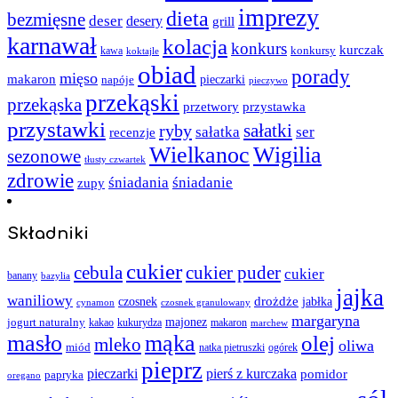
imprezy
dieta
bezmięsne
deser
desery
grill
karnawał
kolacja
konkurs
kurczak
kawa
konkursy
koktajle
obiad
porady
mięso
makaron
napóje
pieczarki
pieczywo
przekąski
przekąska
przystawka
przetwory
przystawki
sałatki
ryby
sałatka
ser
recenzje
Wielkanoc
Wigilia
sezonowe
tłusty czwartek
zdrowie
śniadania
śniadanie
zupy
Składniki
cukier
cebula
cukier puder
cukier
banany
bazylia
jajka
waniliowy
czosnek
drożdże
jabłka
cynamon
czosnek granulowany
margaryna
jogurt naturalny
majonez
kakao
kukurydza
makaron
marchew
masło
mąka
olej
mleko
oliwa
miód
ogórek
natka pietruszki
pieprz
pieczarki
pierś z kurczaka
pomidor
papryka
oregano