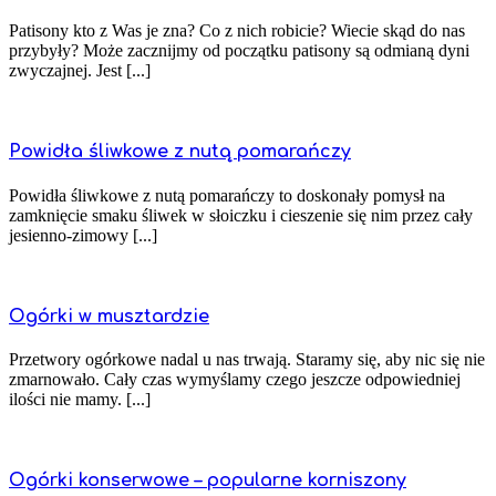
Patisony kto z Was je zna? Co z nich robicie? Wiecie skąd do nas
przybyły? Może zacznijmy od początku patisony są odmianą dyni
zwyczajnej. Jest [...]
Powidła śliwkowe z nutą pomarańczy
Powidła śliwkowe z nutą pomarańczy to doskonały pomysł na
zamknięcie smaku śliwek w słoiczku i cieszenie się nim przez cały
jesienno-zimowy [...]
Ogórki w musztardzie
Przetwory ogórkowe nadal u nas trwają. Staramy się, aby nic się nie
zmarnowało. Cały czas wymyślamy czego jeszcze odpowiedniej
ilości nie mamy. [...]
Ogórki konserwowe – popularne korniszony