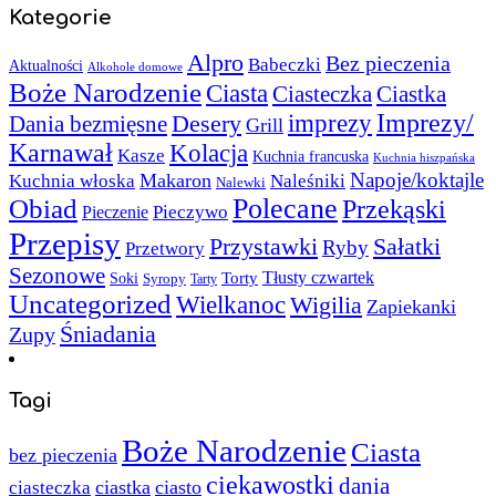
Kategorie
Alpro
Bez pieczenia
Babeczki
Aktualności
Alkohole domowe
Boże Narodzenie
Ciasta
Ciasteczka
Ciastka
Imprezy/
imprezy
Desery
Dania bezmięsne
Grill
Karnawał
Kolacja
Kasze
Kuchnia francuska
Kuchnia hiszpańska
Napoje/koktajle
Makaron
Kuchnia włoska
Naleśniki
Nalewki
Polecane
Obiad
Przekąski
Pieczywo
Pieczenie
Przepisy
Sałatki
Przystawki
Ryby
Przetwory
Sezonowe
Torty
Tłusty czwartek
Soki
Syropy
Tarty
Uncategorized
Wielkanoc
Wigilia
Zapiekanki
Śniadania
Zupy
Tagi
Boże Narodzenie
Ciasta
bez pieczenia
ciekawostki
dania
ciastka
ciasto
ciasteczka