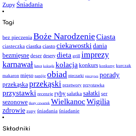
Śniadania
Zupy
Tagi
Boże Narodzenie
Ciasta
bez pieczenia
ciekawostki
dania
ciastka
ciasto
ciasteczka
imprezy
dieta
bezmięsne
deser
desery
grill
karnawał
kolacja
konkurs
kurczak
kawa
konkursy
koktajle
obiad
porady
mięso
makaron
napóje
pieczarki
pieczywo
przekąski
przekąska
przystawka
przetwory
przystawki
sałatki
ryby
sałatka
ser
recenzje
Wielkanoc
Wigilia
sezonowe
tłusty czwartek
zdrowie
śniadania
śniadanie
zupy
Składniki