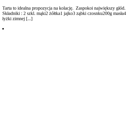
Tarta to idealna propozycja na kolację. Zaspokoi największy głód.
Składniki : 2 szkl. mąki2 żółtka1 jajko3 ząbki czosnku200g masła4
łyżki zimnej [...]