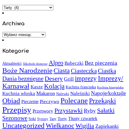
Kategorie
Archiwa
Archiwa
Kategorie
Alpro
Bez pieczenia
Babeczki
Aktualności
Alkohole domowe
Boże Narodzenie
Ciasta
Ciasteczka
Ciastka
Imprezy/
imprezy
Desery
Dania bezmięsne
Grill
Karnawał
Kolacja
Kasze
Kuchnia francuska
Kuchnia hiszpańska
Napoje/koktajle
Makaron
Kuchnia włoska
Naleśniki
Nalewki
Polecane
Obiad
Przekąski
Pieczywo
Pieczenie
Przepisy
Sałatki
Przystawki
Ryby
Przetwory
Sezonowe
Torty
Tłusty czwartek
Soki
Syropy
Tarty
Uncategorized
Wielkanoc
Wigilia
Zapiekanki