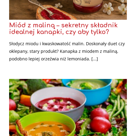
Miód z maliną – sekretny składnik
idealnej kanapki, czy aby tylko?
Słodycz miodu i kwaskowatość malin. Doskonały duet czy
oklepany, stary produkt? Kanapka z miodem z maliną,
podobno lepiej orzeźwia niż lemoniada. [...]