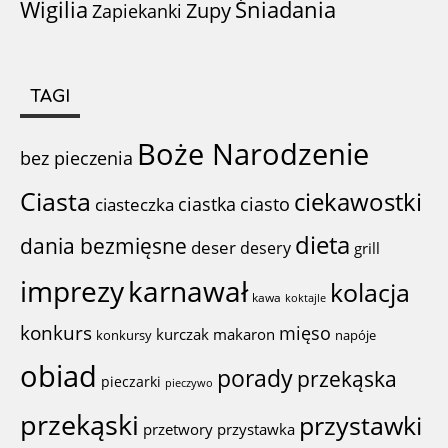
Wigilia
Śniadania
Zupy
Zapiekanki
TAGI
Boże Narodzenie
bez pieczenia
Ciasta
ciekawostki
ciastka
ciasto
ciasteczka
dieta
dania bezmięsne
deser
desery
grill
imprezy
karnawał
kolacja
kawa
koktajle
konkurs
mięso
kurczak
makaron
konkursy
napóje
obiad
porady
przekąska
pieczarki
pieczywo
przekąski
przystawki
przystawka
przetwory