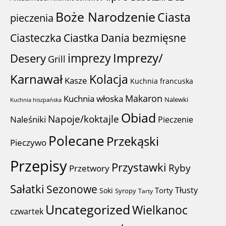
Boże Narodzenie
Ciasta
pieczenia
Ciastka
Ciasteczka
Dania bezmięsne
imprezy
Imprezy/
Desery
Grill
Karnawał
Kolacja
Kasze
Kuchnia francuska
Makaron
Kuchnia włoska
Nalewki
Kuchnia hiszpańska
Obiad
Napoje/koktajle
Naleśniki
Pieczenie
Polecane
Przekąski
Pieczywo
Przepisy
Przystawki
Ryby
Przetwory
Sałatki
Sezonowe
Tłusty
Torty
Soki
Syropy
Tarty
Uncategorized
Wielkanoc
czwartek