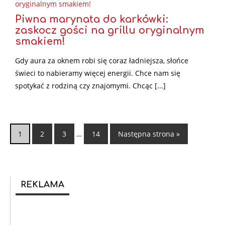
Piwna marynata do karkówki:
zaskocz gości na grillu oryginalnym
smakiem!
Gdy aura za oknem robi się coraz ładniejsza, słońce
świeci to nabieramy więcej energii. Chce nam się
spotykać z rodziną czy znajomymi. Chcąc [...]
1
2
3
…
14
Następna strona »
REKLAMA