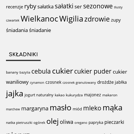
sałatki
sezonowe
ryby
sałatka
ser
recenzje
tłusty
Wigilia
Wielkanoc
zdrowie
zupy
czwartek
śniadania
śniadanie
SKŁADNIKI
cukier
cebula
cukier puder
cukier
banany
bazylia
waniliowy
drożdże
czosnek
jabłka
cynamon
czosnek granulowany
jajka
majonez
jogurt naturalny
kakao
kukurydza
makaron
mąka
masło
mleko
margaryna
miód
marchew
olej
oliwa
pieczarki
papryka
natka pietruszki
ogórek
oregano