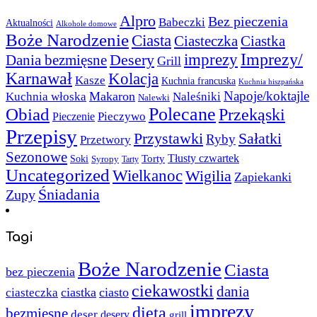
Alpro
Bez pieczenia
Babeczki
Aktualności
Alkohole domowe
Boże Narodzenie
Ciasta
Ciasteczka
Ciastka
Imprezy/
imprezy
Desery
Dania bezmięsne
Grill
Karnawał
Kolacja
Kasze
Kuchnia francuska
Kuchnia hiszpańska
Napoje/koktajle
Makaron
Kuchnia włoska
Naleśniki
Nalewki
Polecane
Obiad
Przekąski
Pieczywo
Pieczenie
Przepisy
Sałatki
Przystawki
Ryby
Przetwory
Sezonowe
Torty
Tłusty czwartek
Soki
Syropy
Tarty
Uncategorized
Wielkanoc
Wigilia
Zapiekanki
Śniadania
Zupy
Tagi
Boże Narodzenie
Ciasta
bez pieczenia
ciekawostki
dania
ciastka
ciasto
ciasteczka
imprezy
dieta
bezmięsne
deser
desery
grill