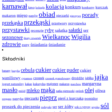
karnawał
kolacja
konkurs
kurczak
kawa
konkursy
koktajle
obiad
porady
mięso
makaron
napóje
pieczarki
pieczywo
przekąski
przekąska
przystawka
przetwory
przystawki
sałatki
ryby
sałatka
ser
recenzje
Wielkanoc
Wigilia
sezonowe
tłusty czwartek
zdrowie
śniadania
śniadanie
zupy
Składniki
cukier
cebula
cukier puder
cukier
banany
bazylia
jajka
waniliowy
czosnek
drożdże
jabłka
cynamon
czosnek granulowany
margaryna
jogurt naturalny
majonez
kakao
kukurydza
makaron
marchew
masło
mąka
olej
mleko
oliwa
miód
ogórek
natka pietruszki
pieprz
pieczarki
pierś z kurczaka
pomidor
papryka
oregano
sól
proszek do pieczenia
ser żółty
ser
sok z cytryny
rodzynki
szynka