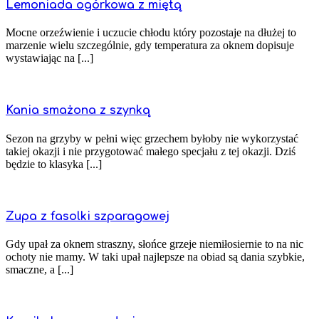
Lemoniada ogórkowa z miętą
Mocne orzeźwienie i uczucie chłodu który pozostaje na dłużej to
marzenie wielu szczególnie, gdy temperatura za oknem dopisuje
wystawiając na [...]
Kania smażona z szynką
Sezon na grzyby w pełni więc grzechem byłoby nie wykorzystać
takiej okazji i nie przygotować małego specjału z tej okazji. Dziś
będzie to klasyka [...]
Zupa z fasolki szparagowej
Gdy upał za oknem straszny, słońce grzeje niemiłosiernie to na nic
ochoty nie mamy. W taki upał najlepsze na obiad są dania szybkie,
smaczne, a [...]