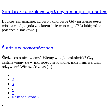
Sałatka z kurczakiem wędzonym, mango i granatem
Lubicie jeść smaczne, zdrowo i kolorowo? Gdy na talerzu gości
wiosna choć pogoda za oknem śmie w to wątpić? Ja lubię różne
połączenia smakowe. [...]
Śledzie w pomarańczach
Śledzie co o nich wiemy? Wiemy w ogóle cokolwiek? Czy
zastanawiamy się w jaki sposób są łowione, jakie mają wartości
odżywcze? Większość z nas [...]
1
2
3
…
7
Następna strona »