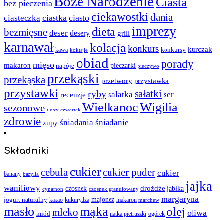
Boże Narodzenie
Ciasta
bez pieczenia
ciekawostki
dania
ciastka
ciasto
ciasteczka
imprezy
dieta
bezmięsne
deser
desery
grill
karnawał
kolacja
konkurs
kurczak
kawa
konkursy
koktajle
obiad
porady
mięso
makaron
napóje
pieczarki
pieczywo
przekąski
przekąska
przystawka
przetwory
przystawki
sałatki
ryby
sałatka
ser
recenzje
Wielkanoc
Wigilia
sezonowe
tłusty czwartek
zdrowie
śniadania
śniadanie
zupy
Składniki
cukier
cebula
cukier puder
cukier
banany
bazylia
jajka
waniliowy
czosnek
drożdże
jabłka
cynamon
czosnek granulowany
margaryna
jogurt naturalny
majonez
kakao
kukurydza
makaron
marchew
masło
mąka
olej
mleko
oliwa
miód
ogórek
natka pietruszki