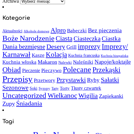
Archiwa
Kategorie
Alpro
Bez pieczenia
Babeczki
Aktualności
Alkohole domowe
Boże Narodzenie
Ciasta
Ciasteczka
Ciastka
Imprezy/
imprezy
Desery
Dania bezmięsne
Grill
Karnawał
Kolacja
Kasze
Kuchnia francuska
Kuchnia hiszpańska
Napoje/koktajle
Makaron
Kuchnia włoska
Naleśniki
Nalewki
Polecane
Obiad
Przekąski
Pieczywo
Pieczenie
Przepisy
Sałatki
Przystawki
Ryby
Przetwory
Sezonowe
Torty
Tłusty czwartek
Soki
Syropy
Tarty
Uncategorized
Wielkanoc
Wigilia
Zapiekanki
Śniadania
Zupy
Tagi