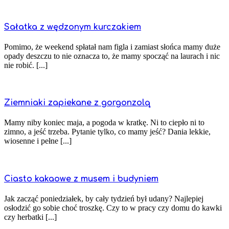
Sałatka z wędzonym kurczakiem
Pomimo, że weekend spłatał nam figla i zamiast słońca mamy duże
opady deszczu to nie oznacza to, że mamy spocząć na laurach i nic
nie robić. [...]
Ziemniaki zapiekane z gorgonzolą
Mamy niby koniec maja, a pogoda w kratkę. Ni to ciepło ni to
zimno, a jeść trzeba. Pytanie tylko, co mamy jeść? Dania lekkie,
wiosenne i pełne [...]
Ciasto kakaowe z musem i budyniem
Jak zacząć poniedziałek, by cały tydzień był udany? Najlepiej
osłodzić go sobie choć troszkę. Czy to w pracy czy domu do kawki
czy herbatki [...]