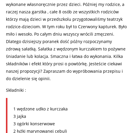
wykonane własnoręcznie przez dzieci. Później my rodzice, a
raczej nasza garstka , całe 8 osób ze wszystkich rodziców
którzy mają dzieci w przedszkolu przygotowaliśmy teatrzyk
rodzice-dzieciom. W tym roku był to Czerwony kapturek. Było
miło i wesoło. Po całym dniu wszyscy wrócili zmęczeni.
Dlatego dzisiejszy poranek dość późny rozpoczynamy
zdrową sałatką. Sałatka z wędzonym kurczakiem to pożywne
śniadanie lub kolacja. Smaczna i łatwa do wykonania. Kilka
składników i efekt który prosi o powtórkę. Jesteście ciekawi
naszej propozycji? Zapraszam do wypróbowania przepisu i
do dzielenie się opinii.
Składniki :
1 wędzone udko z kurczaka
3 jajka
3 ogórki konserwowe
2 łyżki marynowanej cebuli