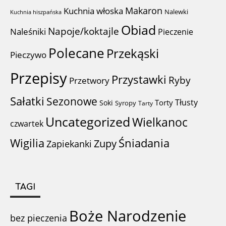
Makaron
Kuchnia włoska
Nalewki
Kuchnia hiszpańska
Obiad
Napoje/koktajle
Naleśniki
Pieczenie
Polecane
Przekąski
Pieczywo
Przepisy
Przystawki
Ryby
Przetwory
Sałatki
Sezonowe
Tłusty
Torty
Soki
Syropy
Tarty
Uncategorized
Wielkanoc
czwartek
Wigilia
Śniadania
Zupy
Zapiekanki
TAGI
Boże Narodzenie
bez pieczenia