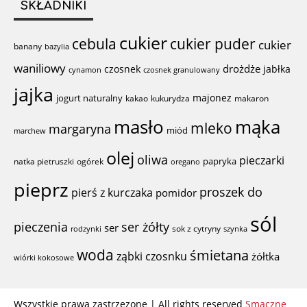
SKŁADNIKI
cukier
cebula
cukier puder
cukier
banany
bazylia
waniliowy
drożdże
czosnek
jabłka
cynamon
czosnek granulowany
jajka
majonez
jogurt naturalny
kakao
kukurydza
makaron
mąka
masło
mleko
margaryna
miód
marchew
olej
oliwa
pieczarki
papryka
natka pietruszki
ogórek
oregano
pieprz
proszek do
pierś z kurczaka
pomidor
sól
ser żółty
pieczenia
ser
sok z cytryny
rodzynki
szynka
woda
śmietana
ząbki czosnku
żółtka
wiórki kokosowe
Wszystkie prawa zastrzezone | All rights reserved
Smaczne