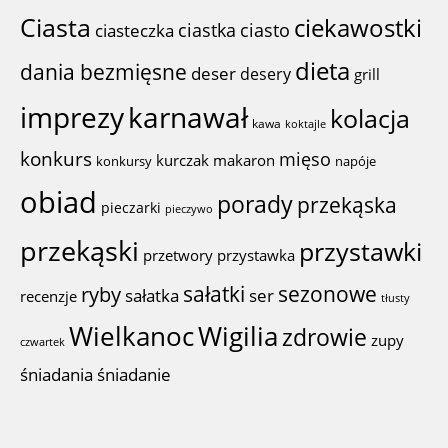
Ciasta
ciekawostki
ciastka
ciasto
ciasteczka
dieta
dania bezmięsne
deser
desery
grill
imprezy
karnawał
kolacja
kawa
koktajle
konkurs
mięso
kurczak
makaron
konkursy
napóje
obiad
porady
przekąska
pieczarki
pieczywo
przekąski
przystawki
przystawka
przetwory
sałatki
sezonowe
ryby
sałatka
ser
recenzje
tłusty
Wigilia
Wielkanoc
zdrowie
zupy
czwartek
śniadania
śniadanie