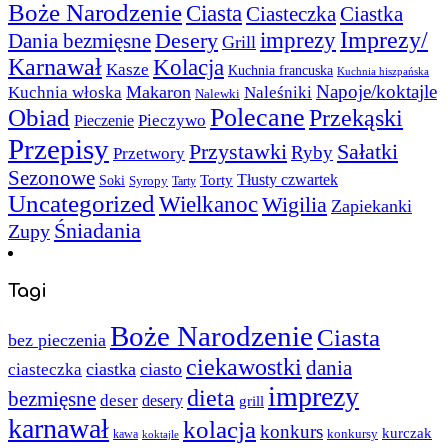
Boże Narodzenie
Ciasta
Ciasteczka
Ciastka
Imprezy/
imprezy
Desery
Dania bezmięsne
Grill
Karnawał
Kolacja
Kasze
Kuchnia francuska
Kuchnia hiszpańska
Napoje/koktajle
Makaron
Kuchnia włoska
Naleśniki
Nalewki
Polecane
Obiad
Przekąski
Pieczywo
Pieczenie
Przepisy
Sałatki
Przystawki
Ryby
Przetwory
Sezonowe
Torty
Tłusty czwartek
Soki
Syropy
Tarty
Uncategorized
Wielkanoc
Wigilia
Zapiekanki
Śniadania
Zupy
Tagi
Boże Narodzenie
Ciasta
bez pieczenia
ciekawostki
dania
ciastka
ciasto
ciasteczka
imprezy
dieta
bezmięsne
deser
desery
grill
karnawał
kolacja
konkurs
kurczak
kawa
konkursy
koktajle