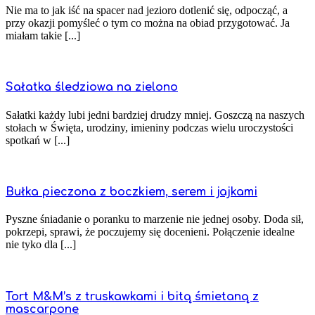
Nie ma to jak iść na spacer nad jezioro dotlenić się, odpocząć, a
przy okazji pomyśleć o tym co można na obiad przygotować. Ja
miałam takie [...]
Sałatka śledziowa na zielono
Sałatki każdy lubi jedni bardziej drudzy mniej. Goszczą na naszych
stołach w Święta, urodziny, imieniny podczas wielu uroczystości
spotkań w [...]
Bułka pieczona z boczkiem, serem i jajkami
Pyszne śniadanie o poranku to marzenie nie jednej osoby. Doda sił,
pokrzepi, sprawi, że poczujemy się docenieni. Połączenie idealne
nie tyko dla [...]
Tort M&M’s z truskawkami i bitą śmietaną z
mascarpone