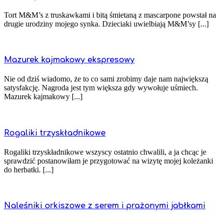
Tort M&M’s z truskawkami i bitą śmietaną z mascarpone powstał na
drugie urodziny mojego synka. Dzieciaki uwielbiają M&M’sy [...]
Mazurek kajmakowy ekspresowy
Nie od dziś wiadomo, że to co sami zrobimy daje nam największą
satysfakcję. Nagroda jest tym większa gdy wywołuje uśmiech.
Mazurek kajmakowy [...]
Rogaliki trzyskładnikowe
Rogaliki trzyskładnikowe wszyscy ostatnio chwalili, a ja chcąc je
sprawdzić postanowiłam je przygotować na wizytę mojej koleżanki
do herbatki. [...]
Naleśniki orkiszowe z serem i prażonymi jabłkami