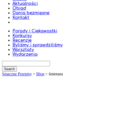
Aktualności
Obiad
Dania bezmięsne
Kontakt
Porady i Ciekawostki
Konkursy
Recenzje
Byliśmy i sprawdziliśmy
Warsztaty
Wydarzenia
Smaczne Przepisy
>
Blog
>
śmietana