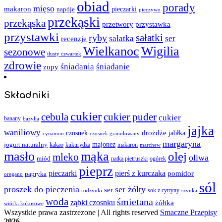
obiad
porady
mięso
makaron
napóje
pieczarki
pieczywo
przekąski
przekąska
przystawka
przetwory
przystawki
sałatki
ryby
sałatka
ser
recenzje
Wielkanoc
Wigilia
sezonowe
tłusty czwartek
zdrowie
śniadania
śniadanie
zupy
Składniki
cukier
cebula
cukier puder
cukier
banany
bazylia
jajka
waniliowy
czosnek
drożdże
jabłka
cynamon
czosnek granulowany
margaryna
jogurt naturalny
majonez
kakao
kukurydza
makaron
marchew
masło
mąka
olej
mleko
oliwa
miód
ogórek
natka pietruszki
pieprz
pieczarki
pierś z kurczaka
pomidor
papryka
oregano
sól
proszek do pieczenia
ser żółty
ser
sok z cytryny
rodzynki
szynka
woda
śmietana
ząbki czosnku
żółtka
wiórki kokosowe
Wszystkie prawa zastrzezone | All rights reserved
Smaczne Przepisy
2026